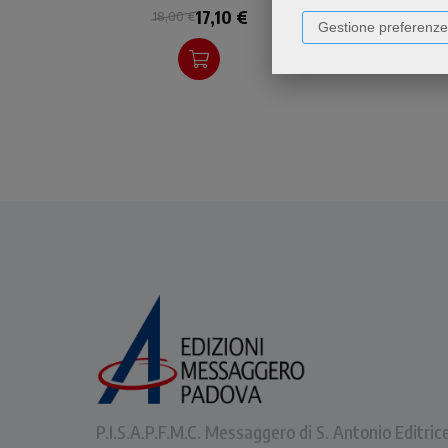
17,10 €
18,00 €
Gestione preferenze
P.I.S.A.P.F.M.C. Messaggero di S. Antonio Editric