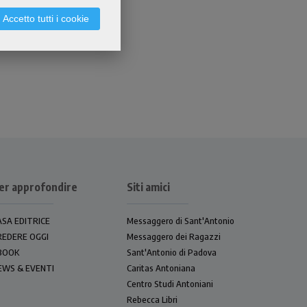
Accetto tutti i cookie
er approfondire
Siti amici
ASA EDITRICE
Messaggero di Sant'Antonio
REDERE OGGI
Messaggero dei Ragazzi
BOOK
Sant'Antonio di Padova
EWS & EVENTI
Caritas Antoniana
Centro Studi Antoniani
Rebecca Libri