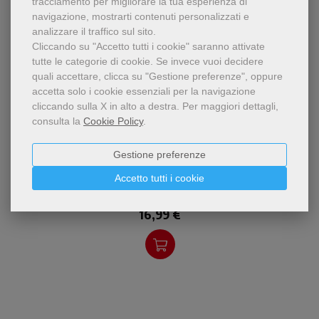
tracciamento per migliorare la tua esperienza di
navigazione, mostrarti contenuti personalizzati e
analizzare il traffico sul sito.
Cliccando su "Accetto tutti i cookie" saranno attivate
tutte le categorie di cookie.
Se invece vuoi decidere
quali accettare, clicca su "Gestione preferenze", oppure
accetta solo i cookie essenziali per la navigazione
cliccando sulla X in alto a destra.
Per maggiori dettagli,
consulta la
Cookie Policy
.
pdf
Il libro tratta un argomento
Gestione preferenze
Immaginari e povertà
profondamente attuale:
una corrente di pensiero
Brigitte Poitrenaud-Lamesi
Accetto tutti i cookie
,
Paolo Grossi
francescano che, attraverso
un vigoroso bisogno d
16,99 €