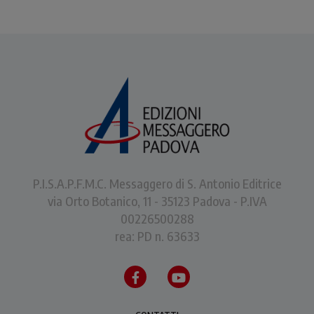
P.I.S.A.P.F.M.C. Messaggero di S. Antonio Editrice
via Orto Botanico, 11 - 35123 Padova - P.IVA
00226500288
rea: PD n. 63633