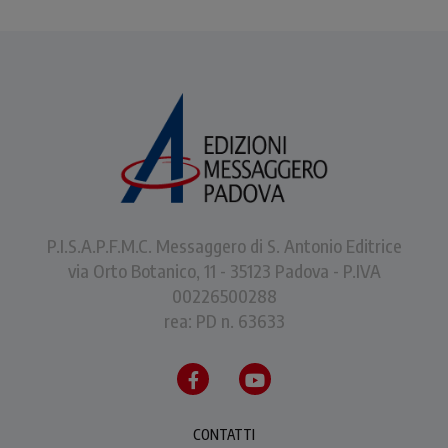
P.I.S.A.P.F.M.C. Messaggero di S. Antonio Editrice
via Orto Botanico, 11 - 35123 Padova - P.IVA
00226500288
rea: PD n. 63633
CONTATTI