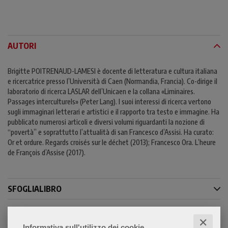
AUTORI
Brigitte POITRENAUD-LAMESI è docente di letteratura e cultura italiana
e ricercatrice presso l’Università di Caen (Normandia, Francia). Co-dirige il
laboratorio di ricerca LASLAR dell’Unicaen e la collana «Liminaires.
Passages interculturels» (Peter Lang). I suoi interessi di ricerca vertono
sugli immaginari letterari e artistici e il rapporto tra testo e immagine. Ha
pubblicato numerosi articoli e diversi volumi riguardanti la nozione di
“povertà” e soprattutto l’attualità di san Francesco d’Assisi. Ha curato:
Or et ordure. Regards croisés sur le déchet (2013); Francesco Ora. L’heure
de François d’Assise (2017).
SFOGLIALIBRO
CONTENUTI
✕
Informativa sull'utilizzo dei cookie