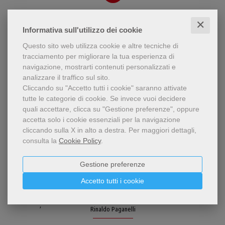
✕
Informativa sull'utilizzo dei cookie
Questo sito web utilizza cookie e altre tecniche di
tracciamento per migliorare la tua esperienza di
navigazione, mostrarti contenuti personalizzati e
analizzare il traffico sul sito.
Cliccando su "Accetto tutti i cookie" saranno attivate
tutte le categorie di cookie.
Se invece vuoi decidere
quali accettare, clicca su "Gestione preferenze", oppure
accetta solo i cookie essenziali per la navigazione
cliccando sulla X in alto a destra.
Per maggiori dettagli,
consulta la
Cookie Policy
.
pdf
Gestione preferenze
Come il “com-passo”
Con-passo sicuro
permette di tracciare un
Accetto tutti i cookie
segno preciso se la punta
Raffaela Barbon
,
Antonio Ramina
rimane fissa al centro, così
,
Enzo Biemmi
,
questo libro indica una se
Rinaldo Paganelli