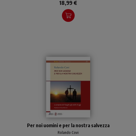
18,99 €
La sfida che coinvolge tutta
Per noi uomini e per la nostra salvezza
la Chiesa oggi è: come
raggiungere l'adulto? Ecco
Rolando Covi