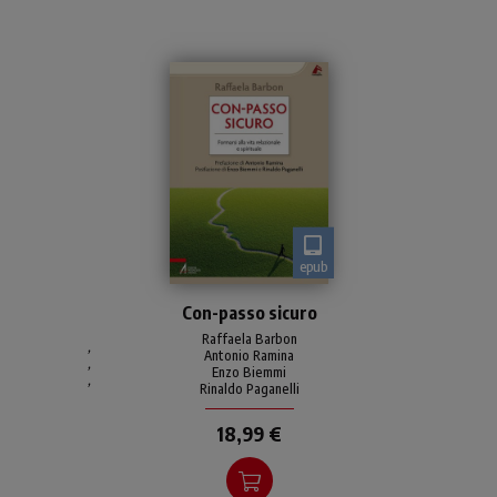
epub
Come il “com-passo”
Con-passo sicuro
permette di tracciare un
segno preciso se la punta
Raffaela Barbon
,
Antonio Ramina
rimane fissa al centro, così
,
Enzo Biemmi
,
questo libro indica una se
Rinaldo Paganelli
18,99 €