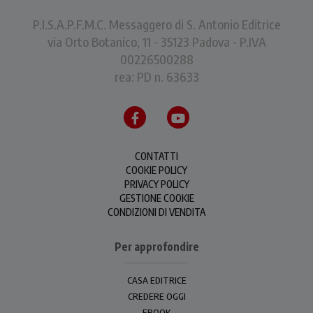
P.I.S.A.P.F.M.C. Messaggero di S. Antonio Editrice
via Orto Botanico, 11 - 35123 Padova - P.IVA
00226500288
rea: PD n. 63633
CONTATTI
COOKIE POLICY
PRIVACY POLICY
GESTIONE COOKIE
CONDIZIONI DI VENDITA
Per approfondire
CASA EDITRICE
CREDERE OGGI
EBOOK