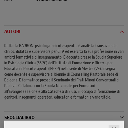
AUTORI
Raffaela BARBON, psicologa-psicoterapeuta, è analista transazionale
clinico, didatta e supervisore per CTA ed esercita la sua professione in vari
ambiti formativi e di insegnamento. È docente presso la Scuola Superiore
in Psicologia Clinica (SSPC) dell’Istituto di Formazione e Ricerca per
Educatori e Psicoterapeuti (IFREP) nella sede di Mestre (VE). Insegna
come docente e supervisore al biennio di Counselling Pastorale sede di
Bologna. È formatrice presso il Seminario dei Frati Minori Conventuali di
Padova. Collabora con la Scuola Nazionale per Formatori
all’Evangelizzazione e alla Catechesi di Siusi. Si occupa di formazione di
genitori, insegnanti, operatori, educatori e formatori a vario titolo.
SFOGLIALIBRO