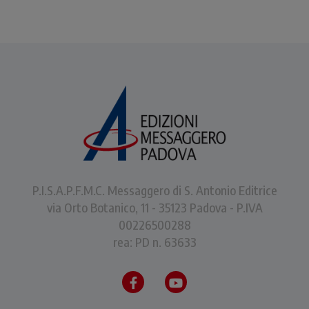
P.I.S.A.P.F.M.C. Messaggero di S. Antonio Editrice
via Orto Botanico, 11 - 35123 Padova - P.IVA
00226500288
rea: PD n. 63633