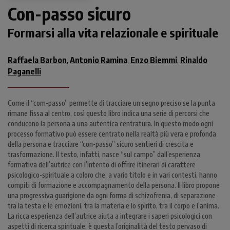
Con-passo sicuro
Formarsi alla vita relazionale e spirituale
Raffaela Barbon
Antonio Ramina
Enzo Biemmi
Rinaldo
,
,
,
Paganelli
Come il “com-passo” permette di tracciare un segno preciso se la punta
rimane fissa al centro, così questo libro indica una serie di percorsi che
conducono la persona a una autentica centratura. In questo modo ogni
processo formativo può essere centrato nella realtà più vera e profonda
della persona e tracciare “con-passo” sicuro sentieri di crescita e
trasformazione. Il testo, infatti, nasce “sul campo” dall’esperienza
formativa dell’autrice con l’intento di offrire itinerari di carattere
psicologico-spirituale a coloro che, a vario titolo e in vari contesti, hanno
compiti di formazione e accompagnamento della persona. Il libro propone
una progressiva guarigione da ogni forma di schizofrenia, di separazione
tra la testa e le emozioni, tra la materia e lo spirito, tra il corpo e l’anima.
La ricca esperienza dell’autrice aiuta a integrare i saperi psicologici con
aspetti di ricerca spirituale: è questa l’originalità del testo pervaso di