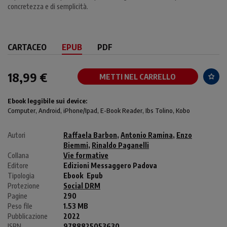
concretezza e di semplicità.
CARTACEO
EPUB
PDF
18,99 €
METTI NEL CARRELLO
Ebook leggibile sui device:
Computer
, Android,
iPhone/Ipad
, E-Book Reader, Ibs Tolino, Kobo
Autori
Raffaela Barbon
,
Antonio Ramina
,
Enzo
Biemmi
,
Rinaldo Paganelli
Collana
Vie formative
Editore
Edizioni Messaggero Padova
Tipologia
Ebook
Epub
Protezione
Social DRM
Pagine
290
Peso file
1.53 MB
Pubblicazione
2022
ISBN
9788825053630