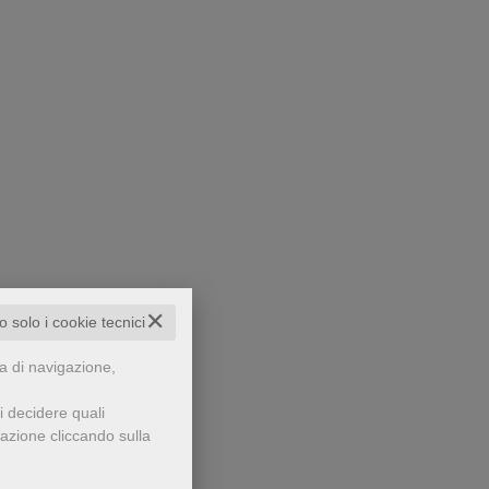
✕
to solo i cookie tecnici
za di navigazione,
i decidere quali
gazione cliccando sulla