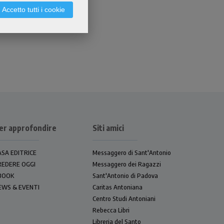
Accetto tutti i cookie
er approfondire
Siti amici
ASA EDITRICE
Messaggero di Sant'Antonio
REDERE OGGI
Messaggero dei Ragazzi
BOOK
Sant'Antonio di Padova
EWS & EVENTI
Caritas Antoniana
Centro Studi Antoniani
Rebecca Libri
Libreria del Santo