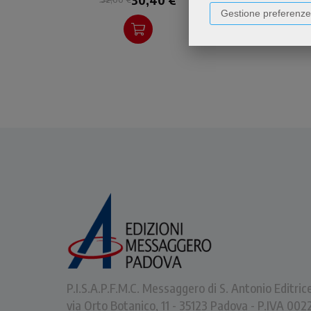
luogo del non-sradicamento
Gestione preferenze
per l'uomo contemporaneo
del tutto sradicato.
P.I.S.A.P.F.M.C. Messaggero di S. Antonio Editric
via Orto Botanico, 11 - 35123 Padova - P.IVA 0