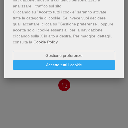
navigazione, mostrarti contenuti personalizzati e
analizzare il traffico sul sito.
Cliccando su "Accetto tutti i cookie" saranno attivate
tutte le categorie di cookie.
Se invece vuoi decidere
quali accettare, clicca su "Gestione preferenze", oppure
accetta solo i cookie essenziali per la navigazione
cliccando sulla X in alto a destra.
Per maggiori dettagli,
consulta la
Cookie Policy
.
pdf
Rileggere “da grandi” la
Le lettere di Pinocchio
Gestione preferenze
storia di Pinocchio può
regalare intuizioni letterarie
Marco Palmisano
Accetto tutti i cookie
inaspettate, come questa
8,49 €
di Marco Palmisano ch