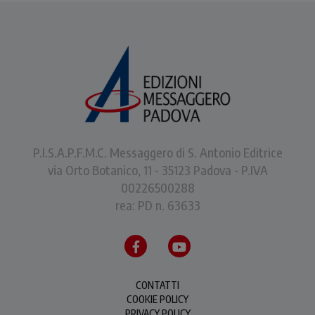
P.I.S.A.P.F.M.C. Messaggero di S. Antonio Editrice
via Orto Botanico, 11 - 35123 Padova - P.IVA
00226500288
rea: PD n. 63633
CONTATTI
COOKIE POLICY
PRIVACY POLICY