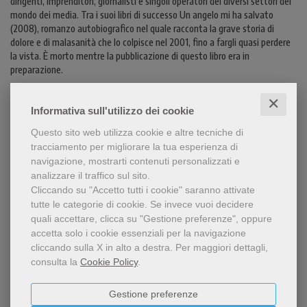
dirigenti, imprenditori, giornalisti e singoli operatori dei diversi settori del
mondo dei media. Tra i suoi libri di successo Un angelo mi ha salvato
(2008), romanzo autobiografico nel quale racconta la grave storia di
dolore e di malasanità che lo colpisce nel 2001, fino a fargli quasi perdere
la vista. È morto mentre la pubblicazione di questo libro era in
preparazione.
✕
Informativa sull'utilizzo dei cookie
LEGGI UN ESTRATTO
Questo sito web utilizza cookie e altre tecniche di
RASSEGNA STAMPA
tracciamento per migliorare la tua esperienza di
navigazione, mostrarti contenuti personalizzati e
CONTENUTI
analizzare il traffico sul sito.
Cliccando su "Accetto tutti i cookie" saranno attivate
tutte le categorie di cookie.
Se invece vuoi decidere
quali accettare, clicca su "Gestione preferenze", oppure
accetta solo i cookie essenziali per la navigazione
Condividi
cliccando sulla X in alto a destra.
Per maggiori dettagli,
consulta la
Cookie Policy
.
Gestione preferenze