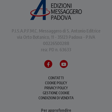
P.I.S.A.P.F.M.C. Messaggero di S. Antonio Editrice
via Orto Botanico, 11 - 35123 Padova - P.IVA
00226500288
rea: PD n. 63633
CONTATTI
COOKIE POLICY
PRIVACY POLICY
GESTIONE COOKIE
CONDIZIONI DI VENDITA
Per approfondire