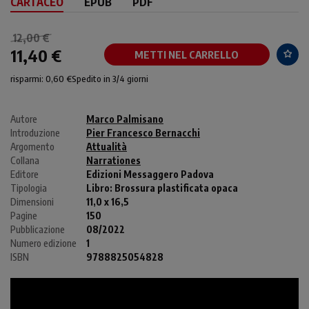
CARTACEO
EPUB
PDF
12,00 €
11,40 €
METTI NEL CARRELLO
risparmi: 0,60 €
Spedito in 3/4 giorni
Autore
Marco Palmisano
Introduzione
Pier Francesco Bernacchi
Argomento
Attualità
Collana
Narrationes
Editore
Edizioni Messaggero Padova
Tipologia
Libro:
Brossura plastificata opaca
Dimensioni
11,0 x 16,5
Pagine
150
Pubblicazione
08/2022
Numero edizione
1
ISBN
9788825054828