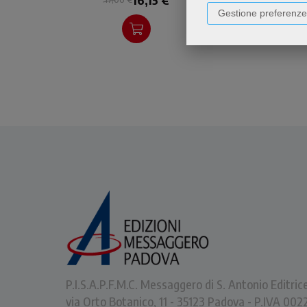
di noi stessi, che
Gestione preferenze
solitamente ignoriamo.
P.I.S.A.P.F.M.C. Messaggero di S. Antonio Editric
via Orto Botanico, 11 - 35123 Padova - P.IVA 0