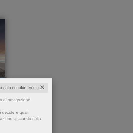
✕
to solo i cookie tecnici
pdf
del
o
za di navigazione,
a
resa
nde
i decidere quali
 i
gazione cliccando sulla