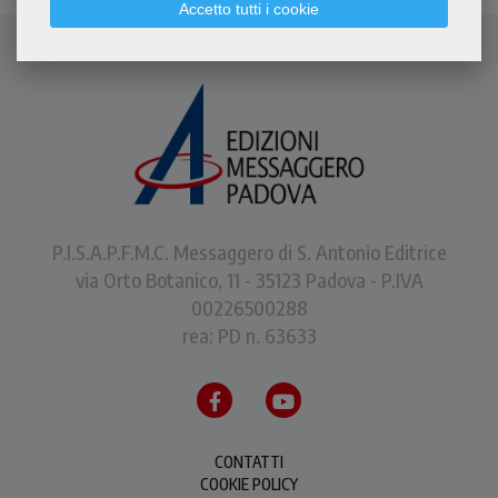
Accetto tutti i cookie
P.I.S.A.P.F.M.C. Messaggero di S. Antonio Editrice
via Orto Botanico, 11 - 35123 Padova - P.IVA
00226500288
rea: PD n. 63633
CONTATTI
COOKIE POLICY