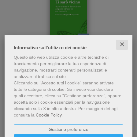
✕
pdf
Informativa sull'utilizzo dei cookie
Partendo dalle mature
Ti sarò vicino
Questo sito web utilizza cookie e altre tecniche di
indagini sull’empatia
tracciamento per migliorare la tua esperienza di
(magistrale quella di Edith
Guido Miccinesi
,
Stephan Kampowski
navigazione, mostrarti contenuti personalizzati e
Stein) l’autore accompagna
analizzare il traffico sul sito.
il lettore alla pratica del
7,49 €
Cliccando su "Accetto tutti i cookie" saranno attivate
tutte le categorie di cookie.
Se invece vuoi decidere
quali accettare, clicca su "Gestione preferenze", oppure
accetta solo i cookie essenziali per la navigazione
cliccando sulla X in alto a destra.
Per maggiori dettagli,
consulta la
Cookie Policy
.
Gestione preferenze