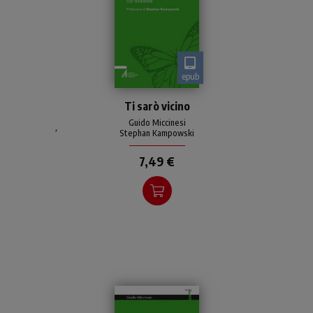
epub
Partendo dalle mature
Ti sarò vicino
indagini sull’empatia
(magistrale quella di Edith
Guido Miccinesi
,
Stephan Kampowski
Stein) l’autore accompagna
il lettore alla pratica del
7,49 €