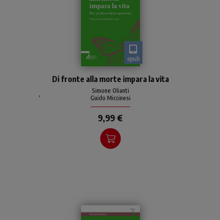
epub
Come si fa a campare
Di fronte alla morte impara la vita
meglio? Come si fa a vivere
bene, nonostante le
Simone Olianti
,
Guido Miccinesi
inevitabili contraddizioni e
fragilità che abitano l’esis
9,99 €