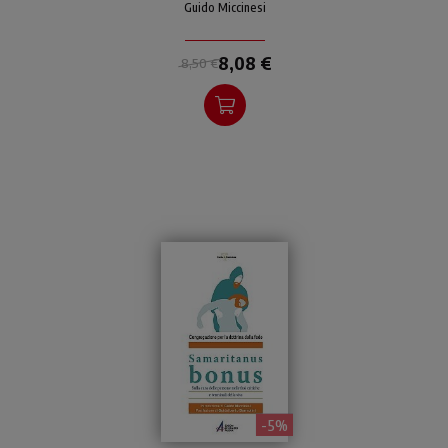
i malati terminali ad
Guido Miccinesi
ascoltare la voce dell'anima
nell'attesa della morte.
8,08 €
8,50 €
- 5%