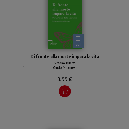
pdf
Come si fa a campare
Di fronte alla morte impara la vita
meglio? Come si fa a vivere
bene, nonostante le
Simone Olianti
,
Guido Miccinesi
inevitabili contraddizioni e
fragilità che abitano l’esis
9,99 €