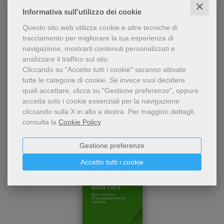
✕
epub
Informativa sull'utilizzo dei cookie
L’assistenza spirituale in
L'assistente spirituale in Hospice
Questo sito web utilizza cookie e altre tecniche di
hospice, distinta da quella
tracciamento per migliorare la tua esperienza di
religiosa, è parte essenziale
Guido Miccinesi
navigazione, mostrarti contenuti personalizzati e
delle cure palliative e
analizzare il traffico sul sito.
richiede formazio
11,99 €
Cliccando su "Accetto tutti i cookie" saranno attivate
tutte le categorie di cookie.
Se invece vuoi decidere
quali accettare, clicca su "Gestione preferenze", oppure
accetta solo i cookie essenziali per la navigazione
cliccando sulla X in alto a destra.
Per maggiori dettagli,
consulta la
Cookie Policy
.
Gestione preferenze
Accetto tutti i cookie