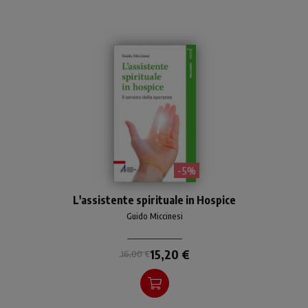
- 5%
L’assistenza spirituale in
L'assistente spirituale in Hospice
hospice, distinta da quella
religiosa, è parte essenziale
Guido Miccinesi
delle cure palliative e
richiede formazione
15,20 €
16,00 €
specifica per valorizzare la
dimensione umana della
cura.