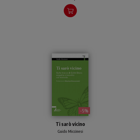
della morte.
- 5%
Sulle tracce di Edith Stein
Ti sarò vicino
l'autore accompagna il
lettore alla pratica del
Guido Miccinesi
relazionarsi con l'altro, in