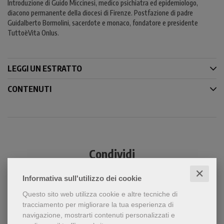
Introduzione di Guido Miccinesi, medico psichiatra ed epidemiologo,
diacono permanente della diocesi di Firenze. Postfazione di padre
Guidalberto Bormolini, sacerdote e monaco, fondatore e presidente
TuttoèVita Onlus.
LEGGI UN ESTRATTO
CONTENUTI
Condividi
✕
Informativa sull'utilizzo dei cookie
Questo sito web utilizza cookie e altre tecniche di
tracciamento per migliorare la tua esperienza di
navigazione, mostrarti contenuti personalizzati e