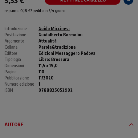
risparmi: 0,18 €
Spedito in 3/4 giorni
Introduzione
Guido Miccinesi
Postfazione
Guidalberto Bormolini
Argomento
Attualità
Collana
Parola&tradizione
Editore
Edizioni Messaggero Padova
Tipologia
Libro:
Brossura
Dimensioni
11,5 x 19,0
Pagine
110
Pubblicazione
11/2020
Numero edizione
1
ISBN
9788825052992
AUTORE