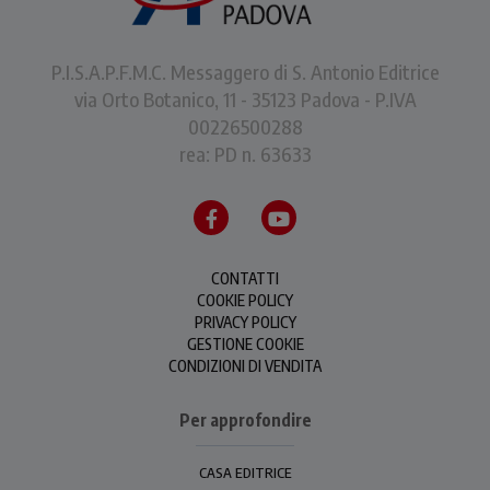
P.I.S.A.P.F.M.C. Messaggero di S. Antonio Editrice
via Orto Botanico, 11 - 35123 Padova - P.IVA
00226500288
rea: PD n. 63633
CONTATTI
COOKIE POLICY
PRIVACY POLICY
GESTIONE COOKIE
CONDIZIONI DI VENDITA
Per approfondire
CASA EDITRICE