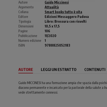
Autore
Guido Miccinesi
Argomento
Attualità
Collana
Smart books tutto è vita
Editore
Edizioni Messaggero Padova
Tipologia
Libro:
Brossura con risvolti
Dimensioni
10,5 x 17,5
Pagine
106
Pubblicazione
11/2020
Numero edizione
1
ISBN
9788825052183
AUTORE
LEGGI UN ESTRATTO
CONTENUTI
Guido MICCINESI ha una formazione ampia che spazia dalla psichiatri
diacono permanente e incaricato per la pastorale della salute a livell
vede strettamente connessi.