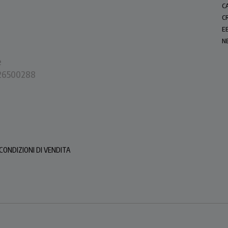
C
C
E
N
e
0226500288
CONDIZIONI DI VENDITA