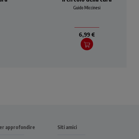
e un
possiamo accompagnare un
Guido Miccinesi
d
uomo o una donna ad
ropr
affrontare e vivere il propr
6,99 €
er approfondire
Siti amici