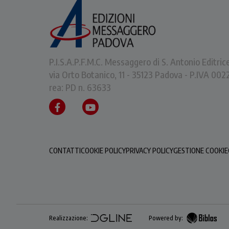
P.I.S.A.P.F.M.C. Messaggero di S. Antonio Editric
via Orto Botanico, 11 - 35123 Padova - P.IVA 0
rea: PD n. 63633
CONTATTI
COOKIE POLICY
PRIVACY POLICY
GESTIONE COOKIE
Realizzazione:
Powered by: