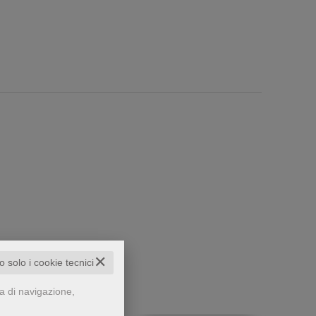
che...
✕
to solo i cookie tecnici
za di navigazione,