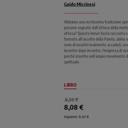
Guido Miccinesi
Abbiamo una ricchissima tradizione spiri
persone segnate dall’attesa della mort
attesa? Questo breve testo racconta co
formato all’ascolto della Parola, abbi
serie di incontri realmente accaduti, ovv
incontro dopo incontro, l’esigenza di av
perché inserite nell’ampio movimento de
spirituale.
LIBRO
8,50 €
8,08 €
risparmi: 0,43 €