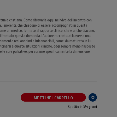
tuale cristiana. Come ritrovarla oggi, nel vivo dell’incontro con
e, i morenti, che chiedono di essere accompagnati in questa
me un medico, formato al rapporto clinico, che è anche diacono,
a affrontato questa domanda. L’autore racconta attraverso una
iamente resi anonimi e irriconoscibili, come sia maturata in lui,
vicinarsi a queste situazioni cliniche, oggi sempre meno nascoste
lle cure palliative, per curarne specificamente la dimensione
METTI NEL CARRELLO
Spedito in 3/4 giorni