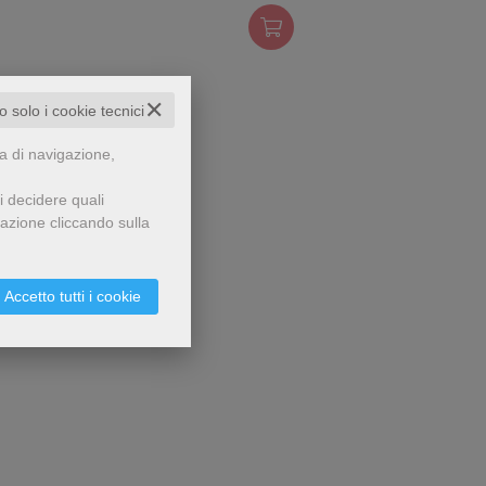
✕
to solo i cookie tecnici
za di navigazione,
i decidere quali
gazione cliccando sulla
Accetto tutti i cookie