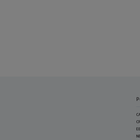
P
C
C
E
N