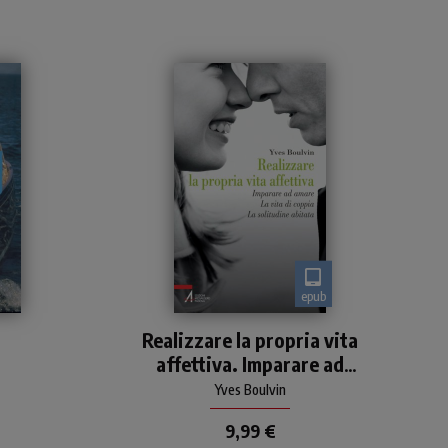
epub
Un libro per imparare ad
Realizzare la propria vita
amare, vivere bene la vita di
affettiva. Imparare ad
coppia, aspirare a
co,
un'esistenza positiva e
amare. La vita di coppia.
Yves Boulvin
a
vivere al meglio la propria
La solitudine abitata
9,99 €