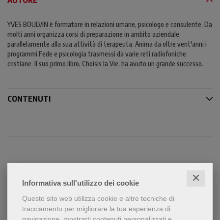
YVES BOULVIN è formatore in relazioni umane, psicologo e consulente. Da
molti anni organizza corsi di preparazione in ambito aziendale,
parallelamente alla sua attività di terapeuta. Anima da oltre vent'anni i
programmi Fede e psicologia trasmessi da varie reti radiofoniche
cristiane. Il suo primo libro, Choisis la Vie, ha avuto un grande successo.
CONTENUTI
Condividi
✕
Informativa sull'utilizzo dei cookie
Questo sito web utilizza cookie e altre tecniche di
tracciamento per migliorare la tua esperienza di
navigazione, mostrarti contenuti personalizzati e