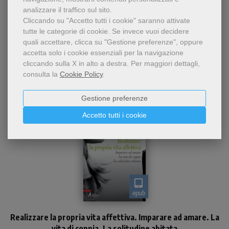
analizzare il traffico sul sito.
Cliccando su "Accetto tutti i cookie" saranno attivate
tutte le categorie di cookie.
Se invece vuoi decidere
quali accettare, clicca su "Gestione preferenze", oppure
Dello stesso autore
accetta solo i cookie essenziali per la navigazione
cliccando sulla X in alto a destra.
Per maggiori dettagli,
consulta la
Cookie Policy
.
Gestione preferenze
Accetto tutti i cookie
epub
Un libro per imparare ad
Realizzare la propria vita affettiva. Imparare ad amare. La
amare, vivere bene la vita di
coppia, aspirare a
vita di coppia. La solitudine abitata