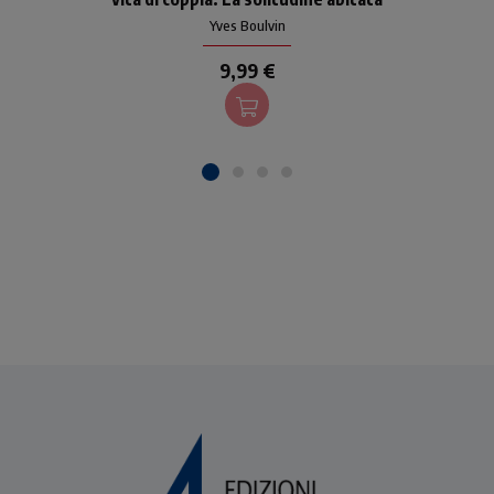
un'esistenza positiva e
Yves Boulvin
vivere al meglio la propria
9,99 €