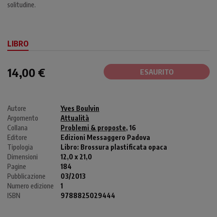
solitudine.
LIBRO
14,00 €
ESAURITO
Autore
Yves Boulvin
Argomento
Attualità
Collana
Problemi & proposte
, 16
Editore
Edizioni Messaggero Padova
Tipologia
Libro:
Brossura plastificata opaca
Dimensioni
12,0 x 21,0
Pagine
184
Pubblicazione
03/2013
Numero edizione
1
ISBN
9788825029444