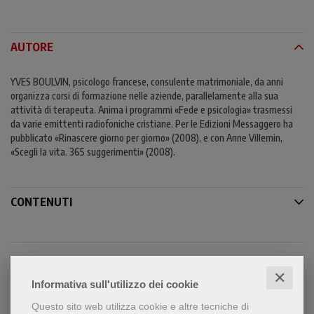
AUTORE
YVES BOULVIN, psicologo francese, consulente matrimoniale, da anni
organizza corsi di formazione nelle aziende, parallelamente alla sua
attività di terapeuta. Anima i programmi «Fede e psicologia» trasmessi
da varie emittenti radiofoniche cristiane. Per le Edizioni Messaggero ha
pubblicato «Rinascere giorno per giorno» (2008), e con Anne Villemin,
«Scegli la vita. 365 suggerimenti» (2008).
CONTENUTI
✕
Informativa sull'utilizzo dei cookie
Condividi
Questo sito web utilizza cookie e altre tecniche di