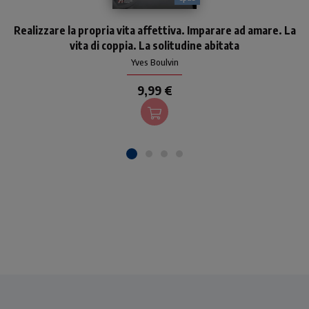
Un libro per imparare ad
Realizzare la propria vita affettiva. Imparare ad amare. La
amare, vivere bene la vita di
coppia, aspirare a
vita di coppia. La solitudine abitata
un'esistenza positiva e
Yves Boulvin
vivere al meglio la propria
9,99 €