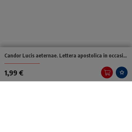
Candor Lucis aeternae. Lettera apostolica in occasione del VII centenario della morte di Dante Alighieri
1,99 €