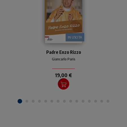
IN USCITA
Biografia di padre Enzo
Padre Enzo Rizzo
Rizzo, missionario e
sacerdote in Brasile, che
Giancarlo Paris
dedicò la vita ai poveri e ai
bambini di Tamandaré,
19,00 €
lasciando un esempio di
fede, servizio e amore
totale.