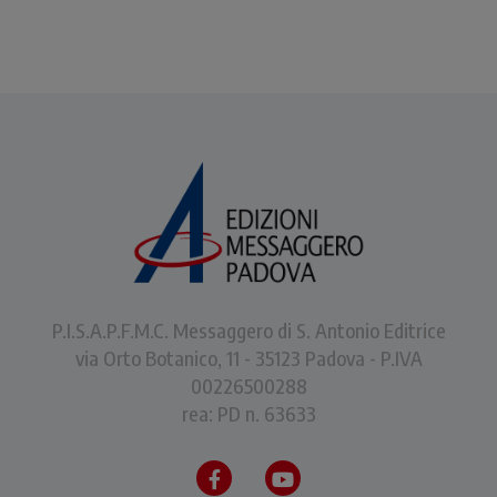
P.I.S.A.P.F.M.C. Messaggero di S. Antonio Editrice
via Orto Botanico, 11 - 35123 Padova - P.IVA
00226500288
rea: PD n. 63633