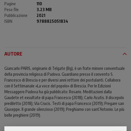
Pagine
110
Peso file
3.23 MB
Pubblicazione
2021
ISBN
9788825051834
AUTORE
Giancarlo PARIS, originario di Telgate (Bg), è un frate minore conventuale
della provincia religiosa di Padova. Guardiano presso il convento S.
Francesco di Brescia e per diversi anni rettore dei postulanti. Collabora
con il Settimanale «La voce del popolo» di Brescia. Per le Edizioni
Messaggero Padova ha già pubblicato: Rosario. Meditazioni dalla
Gaudete et exsultate di papa Francesco (2018); Carlo Acutis. Il discepolo
prediletto (2018); Via Crucis. Testi di papa Francesco (2019); Pregare san
Giuseppe. Il grande silenzioso (2019); Preghiamo con sant’Antonio. Le più
belle preghiere (2019).