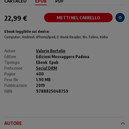
CARTACEO
EPUB
PDF
22,99 €
METTI NEL CARRELLO
Ebook leggibile sui device:
Computer
, Android,
iPhone/Ipad
, E-Book Reader, Ibs Tolino, Kobo
Autore
Valerio Bortolin
Editore
Edizioni Messaggero Padova
Tipologia
Ebook
Epub
Protezione
Social DRM
Pagine
400
Peso file
1.90 MB
Pubblicazione
2019
ISBN
9788825048759
AUTORE