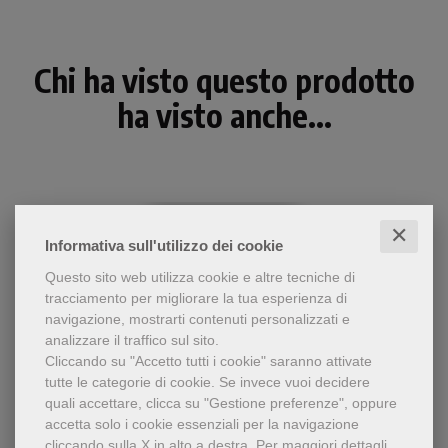
Chi ha visto questo prodotto
ha visto anche...
✕
Informativa sull'utilizzo dei cookie
Questo sito web utilizza cookie e altre tecniche di
tracciamento per migliorare la tua esperienza di
navigazione, mostrarti contenuti personalizzati e
analizzare il traffico sul sito.
Cliccando su "Accetto tutti i cookie" saranno attivate
tutte le categorie di cookie.
Se invece vuoi decidere
- 5%
quali accettare, clicca su "Gestione preferenze", oppure
Saggio di filosofia della
accetta solo i cookie essenziali per la navigazione
Religiosità Religione Religioni
religione. La «teoria della
cliccando sulla X in alto a destra.
Per maggiori dettagli,