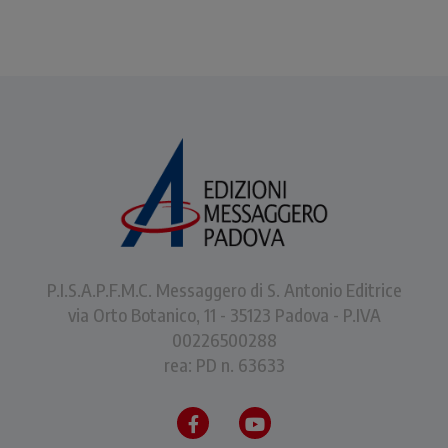
P.I.S.A.P.F.M.C. Messaggero di S. Antonio Editrice
via Orto Botanico, 11 - 35123 Padova - P.IVA
00226500288
rea: PD n. 63633