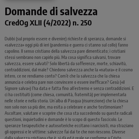
Domande di salvezza
CredOg XLII (4/2022) n. 250
Dubbi (sul proprio essere e divenire) richieste di speranza, domande si
«salvezza» oggi più di ieri (pandemia e guerra ci stanno sul collo) fanno
capolino. Il senso cristiano della salvezza pare dimenticato; i cristiani
stessi sembrano non capirlo più. Ma cosa significa salvarsi, trovare
salvezza, essere salvati? Solo libertà da sofferenze, morte, schiavitù,
contraddizioni, dal male? Chiedono salvezza anche la «natura» e il cosmo
intero, ce ne rendiamo conto? Com’è che la salvezza che la chiesa
annuncia e celebra pare non convincere o essere inefficace? Gesù («il
Signore salva») l’ha data e fatta fino all’estremo e senza contraddizioni. E
ci ha costituiti (come chiesa, comunità, fraternità) per implementarla
nelle storie e nella storia. Un’alba di Pasqua (risurrezione) che la chiesa
non solo non sa più dire, ma esita a celebrare e anche testimoniare?
Ascoltare, valutare e scoprire che cosa sta succedendo su queste radicali
questioni, inquietudini e domande è lo scopo di questo fascicolo. Le
speranze terapeutiche e autosoteriche eccitano i narcisisti, ma straziano
gli oppressi e le vittime: salvezze fai dai te che non riescono. Diverse
dalla salvezza cristiana che è, si dà ed è reale se conforme a Cristo.