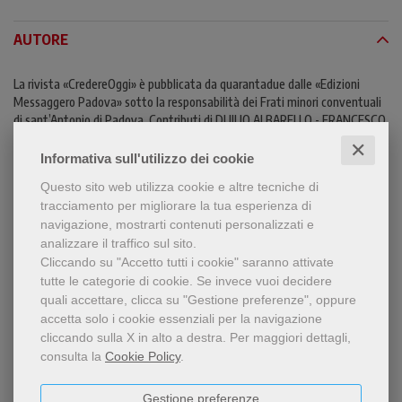
AUTORE
La rivista «CredereOggi» è pubblicata da quarantadue dalle «Edizioni
Messaggero Padova» sotto la responsabilità dei Frati minori conventuali
di sant’Antonio di Padova. Contributi di DUILIO ALBARELLO - FRANCESCO
COSENTINO - PAOLO GAMBERINI - CANOBBIO GIACOMO - ANDREA
✕
GRILLO - LUCA MAZZINGHI - SIMONE MORANDINI - ENZO PACE - GIULIO
Informativa sull'utilizzo dei cookie
PARNOFIELLO - ROMANO PENNA - BRUNETTO SALVARANI
Questo sito web utilizza cookie e altre tecniche di
tracciamento per migliorare la tua esperienza di
navigazione, mostrarti contenuti personalizzati e
LEGGI UN ESTRATTO
analizzare il traffico sul sito.
Cliccando su "Accetto tutti i cookie" saranno attivate
CONTENUTI
tutte le categorie di cookie.
Se invece vuoi decidere
quali accettare, clicca su "Gestione preferenze", oppure
accetta solo i cookie essenziali per la navigazione
cliccando sulla X in alto a destra.
Per maggiori dettagli,
Condividi
consulta la
Cookie Policy
.
Gestione preferenze