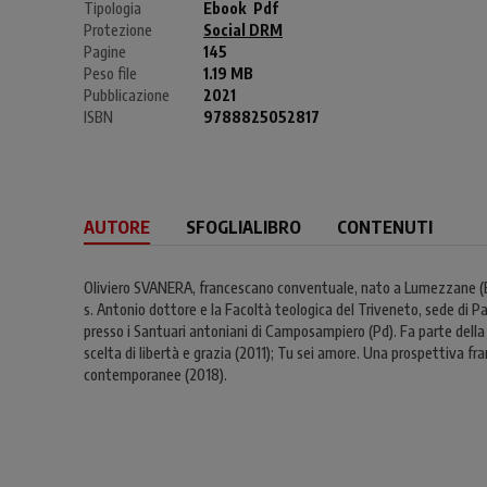
Tipologia
Ebook
Pdf
Protezione
Social DRM
Pagine
145
Peso file
1.19 MB
Pubblicazione
2021
ISBN
9788825052817
AUTORE
SFOGLIALIBRO
CONTENUTI
Oliviero SVANERA, francescano conventuale, nato a Lumezzane (Bs) 
s. Antonio dottore e la Facoltà teologica del Triveneto, sede di 
presso i Santuari antoniani di Camposampiero (Pd). Fa parte della 
scelta di libertà e grazia (2011); Tu sei amore. Una prospettiva fr
contemporanee (2018).