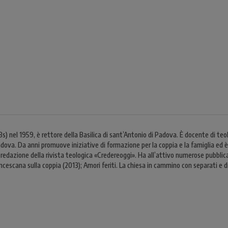
nel 1959, è rettore della Basilica di sant’Antonio di Padova. È docente di teolo
Padova. Da anni promuove iniziative di formazione per la coppia e la famiglia ed
redazione della rivista teologica «Credereoggi». Ha all’attivo numerose pubblica
ancescana sulla coppia (2013); Amori feriti. La chiesa in cammino con separati e d