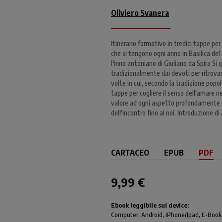
Oliviero Svanera
Itinerario formativo in tredici tappe per
che si tengono ogni anno in Basilica de
l'inno antoniano di Giuliano da Spira Si q
tradizionalmente dai devoti per ritrovar
volte in cui, secondo la tradizione popo
tappe per cogliere il senso dell'amare 
valore ad ogni aspetto profondamente u
dell'incontro fino al noi. Introduzione di 
CARTACEO
EPUB
PDF
9,99 €
Ebook leggibile sui device:
Computer
, Android,
iPhone/Ipad
, E-Book