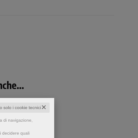
che...
✕
to solo i cookie tecnici
za di navigazione,
i decidere quali