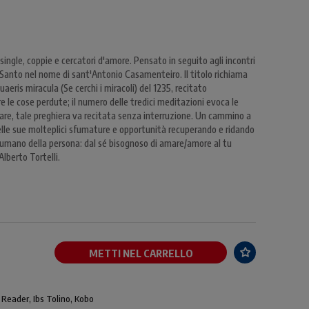
 single, coppie e cercatori d'amore. Pensato in seguito agli incontri
l Santo nel nome di sant'Antonio Casamenteiro. Il titolo richiama
uaeris miracula (Se cerchi i miracoli) del 1235, recitato
e le cose perdute; il numero delle tredici meditazioni evoca le
lare, tale preghiera va recitata senza interruzione. Un cammino a
nelle sue molteplici sfumature e opportunità recuperando e ridando
mano della persona: dal sé bisognoso di amare/amore al tu
Alberto Tortelli.
METTI NEL CARRELLO
 Reader, Ibs Tolino, Kobo