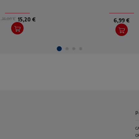
15,20 €
16,00 €
6,99 €
P
C
C