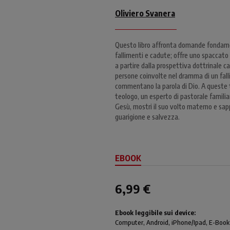
Oliviero Svanera
Questo libro affronta domande fondament
fallimenti e cadute; offre uno spaccato 
a partire dalla prospettiva dottrinale ca
persone coinvolte nel dramma di un fall
commentano la parola di Dio. A queste t
teologo, un esperto di pastorale familia
Gesù, mostri il suo volto materno e sappi
guarigione e salvezza.
EBOOK
6,99 €
Ebook leggibile sui device:
Computer
, Android,
iPhone/Ipad
, E-Book