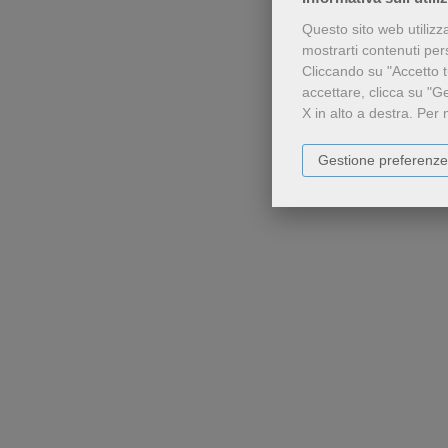
Questo sito web utilizz
mostrarti contenuti perso
Cliccando su "Accetto tu
accettare, clicca su "G
X in alto a destra.
Per 
Gestione preferenze