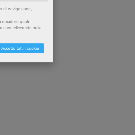
za di navigazione,
i decidere quali
gazione cliccando sulla
Accetto tutti i cookie