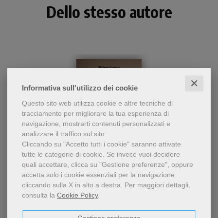
Dello stesso autore
✕
Informativa sull'utilizzo dei cookie
Questo sito web utilizza cookie e altre tecniche di
tracciamento per migliorare la tua esperienza di
navigazione, mostrarti contenuti personalizzati e
analizzare il traffico sul sito.
Cliccando su "Accetto tutti i cookie" saranno attivate
epub
tutte le categorie di cookie.
Se invece vuoi decidere
Itinerario formativo in
quali accettare, clicca su "Gestione preferenze", oppure
Si quaeris amare. Tredici meditazioni per single, coppie e
tredici tappe per single,
accetta solo i cookie essenziali per la navigazione
coppie e cercatori d'amore
cercatori d'amore
cliccando sulla X in alto a destra.
Per maggiori dettagli,
Oliviero Svanera
consulta la
Cookie Policy
.