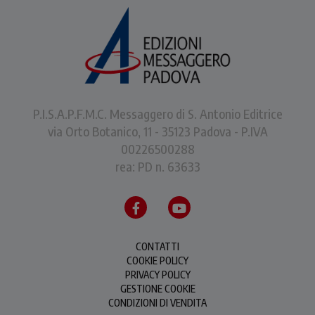
P.I.S.A.P.F.M.C. Messaggero di S. Antonio Editrice
via Orto Botanico, 11 - 35123 Padova - P.IVA
00226500288
rea: PD n. 63633
CONTATTI
COOKIE POLICY
PRIVACY POLICY
GESTIONE COOKIE
CONDIZIONI DI VENDITA