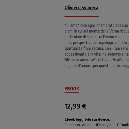
Oliviero Svanera
"Ti amo", dice ogni innamorato alla sua
giorni in cui sul monte della Verna riceve
particolare di quello tra l'uomo e la do
dalla prospettiva antropologica e biblic
spiritualità francescana. San Francesco è
appassionato alla vita, ha sognato e ha
"discorso amoroso" tuttavia c'è più la vi
legge dell'amore: per questo ancora oggi
EBOOK
12,99 €
Ebook leggibile sui device:
Computer
, Android,
iPhone/Ipad
, E-Book