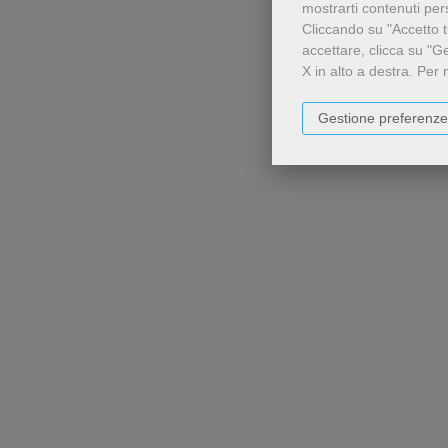
mostrarti contenuti perso
Cliccando su "Accetto tu
accettare, clicca su "G
X in alto a destra.
Per 
Gestione preferenze