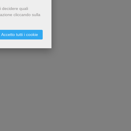
i decidere quali
gazione cliccando sulla
Accetto tutti i cookie