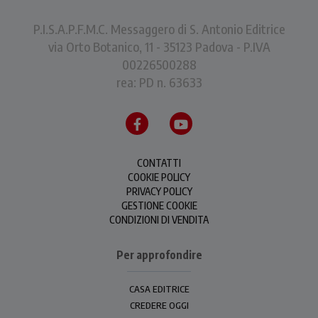
P.I.S.A.P.F.M.C. Messaggero di S. Antonio Editrice
via Orto Botanico, 11 - 35123 Padova - P.IVA
00226500288
rea: PD n. 63633
CONTATTI
COOKIE POLICY
PRIVACY POLICY
GESTIONE COOKIE
CONDIZIONI DI VENDITA
Per approfondire
CASA EDITRICE
CREDERE OGGI