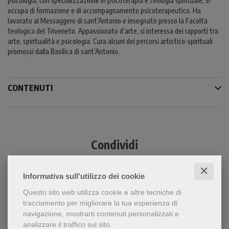
psicologia, con specializzazione in psicoterapia e teologia spirituale, si
occupa di formazione e di accompagnamento psicoterapeutico. Ha
lavorato al Messaggero di sant’Antonio e insegnato presso la Facoltà
teologica del Triveneto. Appassionato d’arte, si interessa dei rapporti tra
arte, spiritualità e psicologia. Cura alcuni dei percorsi artistico-spirituali
promossi dalla Basilica di sant’Antonio.
CONTENUTI
Condividi
✕
Informativa sull'utilizzo dei cookie
Questo sito web utilizza cookie e altre tecniche di
tracciamento per migliorare la tua esperienza di
navigazione, mostrarti contenuti personalizzati e
analizzare il traffico sul sito.