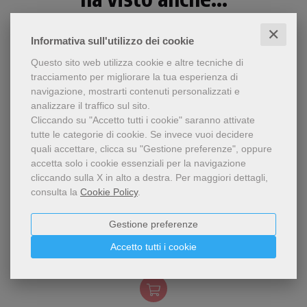
✕
Informativa sull'utilizzo dei cookie
Questo sito web utilizza cookie e altre tecniche di
tracciamento per migliorare la tua esperienza di
navigazione, mostrarti contenuti personalizzati e
analizzare il traffico sul sito.
Cliccando su "Accetto tutti i cookie" saranno attivate
tutte le categorie di cookie.
Se invece vuoi decidere
quali accettare, clicca su "Gestione preferenze", oppure
accetta solo i cookie essenziali per la navigazione
cliccando sulla X in alto a destra.
Per maggiori dettagli,
consulta la
Cookie Policy
.
Una scelta antologica
tratta dalle opere più
TERESA D'AVILA
Gestione preferenze
famose di una santa
Benedetta Papàsogli
Accetto tutti i cookie
scrittrice, infiammata di
mistico fervore e di ardente
7,75 €
spiritualità.