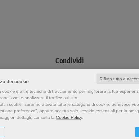
Condividi
Rifiuto tutto e accet
zzo dei cookie
a cookie e altre tecniche di tracciamento per migliorare la tua esperien
nalizzati e analizzare il traffico sul sito.
a visto questo prodotto ha visto an
tti i cookie" saranno attivate tutte le categorie di cookie.
Se invece vuo
estione preferenze", oppure accetta solo i cookie essenziali per la navi
maggiori dettagli, consulta la
Cookie Policy
.