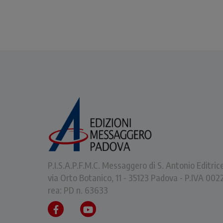
P.I.S.A.P.F.M.C. Messaggero di S. Antonio Editric
via Orto Botanico, 11 - 35123 Padova - P.IVA 0
rea: PD n. 63633