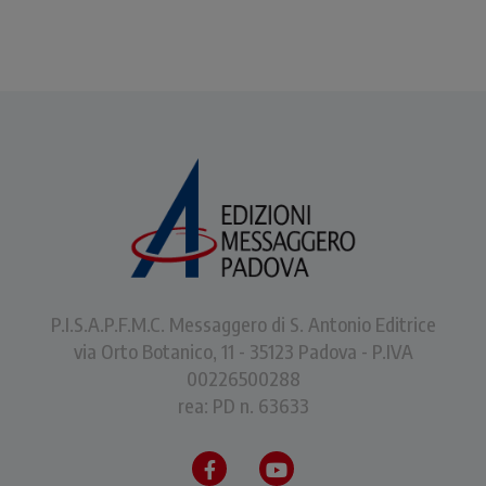
P.I.S.A.P.F.M.C. Messaggero di S. Antonio Editrice
via Orto Botanico, 11 - 35123 Padova - P.IVA
00226500288
rea: PD n. 63633