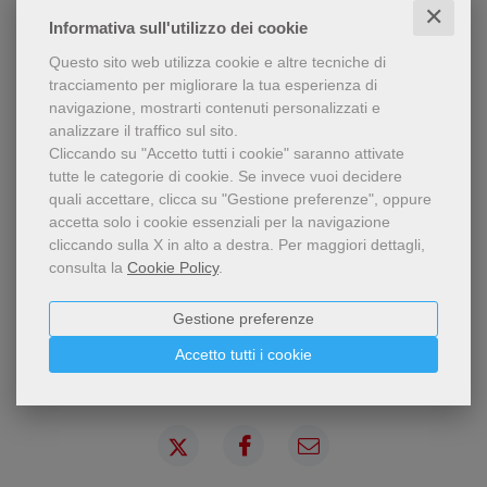
AUTORE
✕
Informativa sull'utilizzo dei cookie
ANDREA TONIOLO, preside della Facoltà Teologica del Triveneto e
Questo sito web utilizza cookie e altre tecniche di
docente di teologia fondamentale presso la stessa facoltà. ROBERTO
tracciamento per migliorare la tua esperienza di
TOMMASI, direttore del ciclo di specializzazione della Facoltà Teologica
navigazione, mostrarti contenuti personalizzati e
del Triveneto e docente di filosofia presso la stessa facoltà.
analizzare il traffico sul sito.
Cliccando su "Accetto tutti i cookie" saranno attivate
tutte le categorie di cookie.
Se invece vuoi decidere
quali accettare, clicca su "Gestione preferenze", oppure
CONTENUTI
accetta solo i cookie essenziali per la navigazione
cliccando sulla X in alto a destra.
Per maggiori dettagli,
consulta la
Cookie Policy
.
Gestione preferenze
Accetto tutti i cookie
Condividi