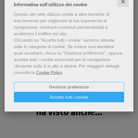
✕
Informativa sull'utilizzo dei cookie
CONTENUTI
Questo sito web utilizza cookie e altre tecniche di
tracciamento per migliorare la tua esperienza di
navigazione, mostrarti contenuti personalizzati e
analizzare il traffico sul sito.
Condividi
Cliccando su "Accetto tutti i cookie" saranno attivate
tutte le categorie di cookie.
Se invece vuoi decidere
quali accettare, clicca su "Gestione preferenze", oppure
accetta solo i cookie essenziali per la navigazione
cliccando sulla X in alto a destra.
Per maggiori dettagli,
consulta la
Cookie Policy
.
Gestione preferenze
Chi ha visto questo prodotto
Accetto tutti i cookie
ha visto anche...