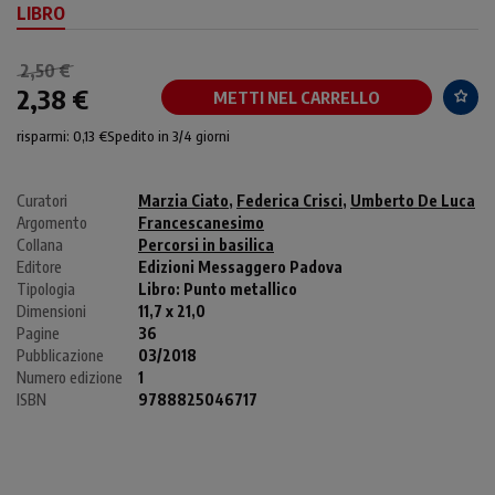
LIBRO
2,50 €
2,38 €
METTI NEL CARRELLO
risparmi: 0,13 €
Spedito in 3/4 giorni
Curatori
Marzia Ciato
,
Federica Crisci
,
Umberto De Luca
Argomento
Francescanesimo
Collana
Percorsi in basilica
Editore
Edizioni Messaggero Padova
Tipologia
Libro:
Punto metallico
Dimensioni
11,7 x 21,0
Pagine
36
Pubblicazione
03/2018
Numero edizione
1
ISBN
9788825046717