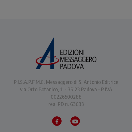
P.I.S.A.P.F.M.C. Messaggero di S. Antonio Editrice
via Orto Botanico, 11 - 35123 Padova - P.IVA
00226500288
rea: PD n. 63633