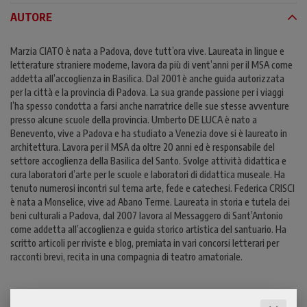
AUTORE
Marzia CIATO è nata a Padova, dove tutt’ora vive. Laureata in lingue e
letterature straniere moderne, lavora da più di vent’anni per il MSA come
addetta all’accoglienza in Basilica. Dal 2001 è anche guida autorizzata
per la città e la provincia di Padova. La sua grande passione per i viaggi
l’ha spesso condotta a farsi anche narratrice delle sue stesse avventure
presso alcune scuole della provincia. Umberto DE LUCA è nato a
Benevento, vive a Padova e ha studiato a Venezia dove si è laureato in
architettura. Lavora per il MSA da oltre 20 anni ed è responsabile del
settore accoglienza della Basilica del Santo. Svolge attività didattica e
cura laboratori d’arte per le scuole e laboratori di didattica museale. Ha
tenuto numerosi incontri sul tema arte, fede e catechesi. Federica CRISCI
è nata a Monselice, vive ad Abano Terme. Laureata in storia e tutela dei
beni culturali a Padova, dal 2007 lavora al Messaggero di Sant’Antonio
come addetta all’accoglienza e guida storico artistica del santuario. Ha
scritto articoli per riviste e blog, premiata in vari concorsi letterari per
racconti brevi, recita in una compagnia di teatro amatoriale.
LEGGI UN ESTRATTO