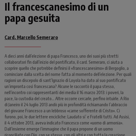
Il francescanesimo di un
papa gesuita
Card. Marcello Semeraro
A dieci anni dall’elezione di papa Francesco, uno dei suoi più stretti
collaboratori fin dall’inizio del pontificato, il card. Semeraro, ci aiuta a
scoprire quello che potrebbe definirsi il «francescanesimo» di Bergoglio, a
cominciare dalla scelta del nome fatta al momento dell’elezione. Per quali
ragioni un discepolo di sant’Ignazio di Loyola ha dato al suo pontificato
un’impronta così francescana? Alcune le raccontò il papa stesso,
nell’incontro coi rappresentanti dei media il 16 marzo 2013: i poveri, la
pace, la custodia del creato... Altre occorre cercarle, perfino intuirle. A Rio
di Janeiro il 24 luglio 2013 andò più in profondità richiamando l’abbraccio
del giovane Francesco a un lebbroso «carne sofferente di Cristo». Ci
furono, poi, le due lettere encicliche: Laudato si’ e Fratelli tutti. Ad Assisi,
il 4 ottobre 2013, aveva indicato Francesco come «uomo di armonia».
Dall’insieme emerge l’immagine che il papa propone di un uomo
riconciliato con Dio, con se stesso, con gli altri e con tutta la creazione.