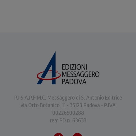
P.I.S.A.P.F.M.C. Messaggero di S. Antonio Editrice
via Orto Botanico, 11 - 35123 Padova - P.IVA
00226500288
rea: PD n. 63633