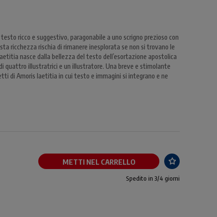
 testo ricco e suggestivo, paragonabile a uno scrigno prezioso con
esta ricchezza rischia di rimanere inesplorata se non si trovano le
 laetitia nasce dalla bellezza del testo dell’esortazione apostolica
di quattro illustratrici e un illustratore. Una breve e stimolante
tti di Amoris laetitia in cui testo e immagini si integrano e ne
METTI NEL CARRELLO
Spedito in 3/4 giorni