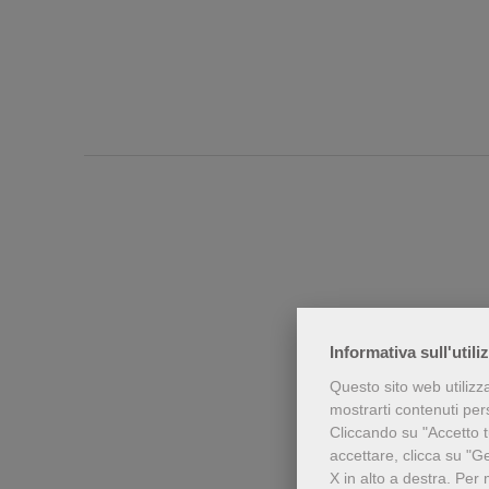
Informativa sull'utili
Questo sito web utilizz
Chi h
mostrarti contenuti perso
Cliccando su "Accetto tu
accettare, clicca su "G
X in alto a destra.
Per 