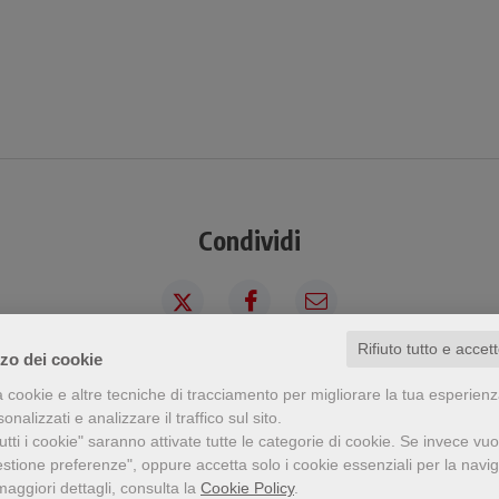
Condividi
Rifiuto tutto e accet
zzo dei cookie
a cookie e altre tecniche di tracciamento per migliorare la tua esperien
a visto questo prodotto ha visto an
nalizzati e analizzare il traffico sul sito.
tti i cookie" saranno attivate tutte le categorie di cookie.
Se invece vuo
estione preferenze", oppure accetta solo i cookie essenziali per la navi
maggiori dettagli, consulta la
Cookie Policy
.