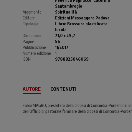
Federica Pagnucco
,
Caterina
Santambrogio
Argomento
Spiritualità
Editore
Edizioni Messaggero Padova
Tipologia
Libro:
Brossura plastificata
lucida
Dimensioni
21,0 x 29,7
Pagine
56
Pubblicazione
11/2017
Numero edizione
1
ISBN
9788825046069
AUTORE
CONTENUTI
Fabio MAGRO, presbitero della diocesi di Concordia-Pordenone, inse
dell’Ufficio di pastorale familiare della diocesi di Concordia-Pord