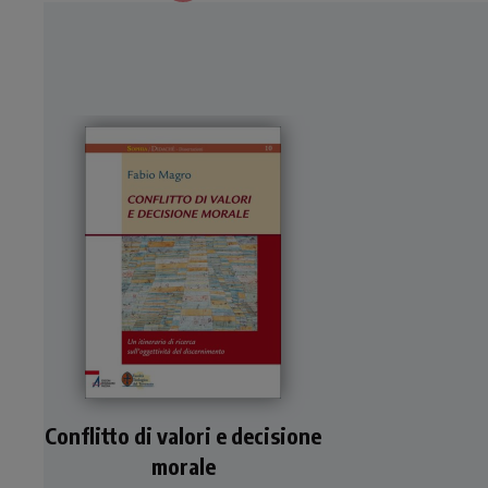
Attraverso un itinerario
Conflitto di valori e decisione
storico-teologico, lo studio
affronta il tema del
morale
conflitto di valori e