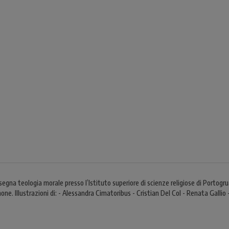
gna teologia morale presso l’Istituto superiore di scienze religiose di Portogrua
enone. Illustrazioni di: - Alessandra Cimatoribus - Cristian Del Col - Renata Gal