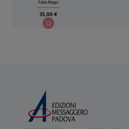
decisione morale,
Fabio Magro
dell'oggettività del
35,00 €
discernimento.