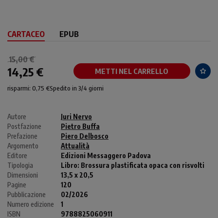
CARTACEO
EPUB
15,00 €
14,25 €
METTI NEL CARRELLO
risparmi: 0,75 €
Spedito in 3/4 giorni
Autore
Juri Nervo
Postfazione
Pietro Buffa
Prefazione
Piero Delbosco
Argomento
Attualità
Editore
Edizioni Messaggero Padova
Tipologia
Libro:
Brossura plastificata opaca con risvolti
Dimensioni
13,5 x 20,5
Pagine
120
Pubblicazione
02/2026
Numero edizione
1
ISBN
9788825060911