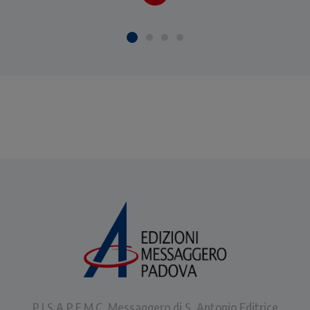
Cipolla.
P.I.S.A.P.F.M.C. Messaggero di S. Antonio Editrice