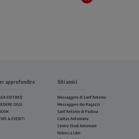
iore
a di
er approfondire
Siti amici
ASA EDITRICE
Messaggero di Sant'Antonio
REDERE OGGI
Messaggero dei Ragazzi
BOOK
Sant'Antonio di Padova
EWS & EVENTI
Caritas Antoniana
Centro Studi Antoniani
Rebecca Libri