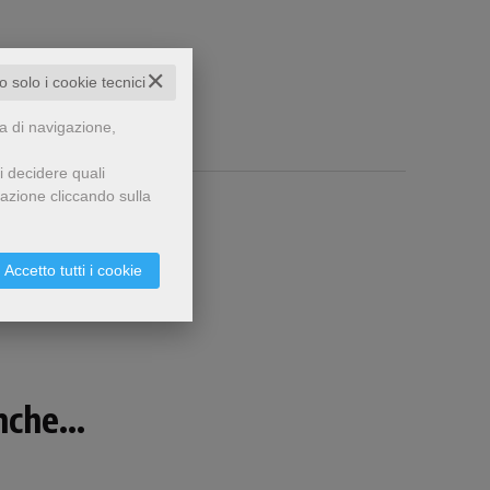
✕
to solo i cookie tecnici
za di navigazione,
i decidere quali
gazione cliccando sulla
Accetto tutti i cookie
che...