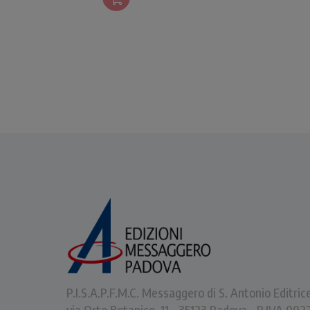
dive
P.I.S.A.P.F.M.C. Messaggero di S. Antonio Editric
via Orto Botanico, 11 - 35123 Padova - P.IVA 0