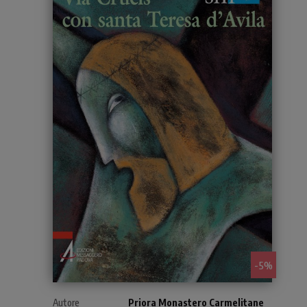
- 5%
Autore
Priora Monastero Carmelitane