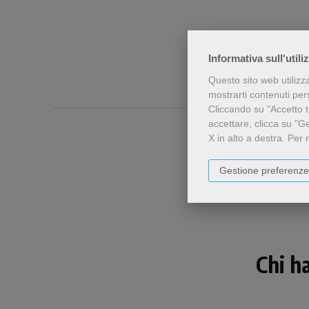
Informativa sull'utili
Questo sito web utilizz
mostrarti contenuti perso
Cliccando su "Accetto tu
accettare, clicca su "G
X in alto a destra.
Per 
Gestione preferenze
Chi h