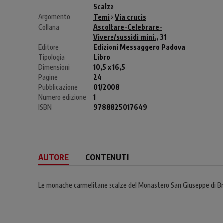
Scalze
Argomento
Temi
Via crucis
Collana
Ascoltare-Celebrare-
Vivere/sussidi mini.
, 31
Editore
Edizioni Messaggero Padova
Tipologia
Libro
Dimensioni
10,5 x 16,5
Pagine
24
Pubblicazione
01/2008
Numero edizione
1
ISBN
9788825017649
AUTORE
CONTENUTI
Le monache carmelitane scalze del Monastero San Giuseppe di Br