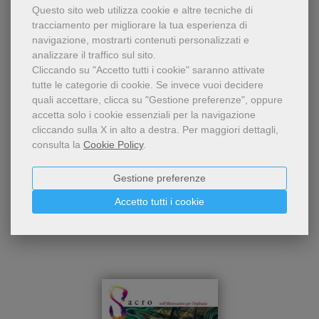
La Creazione
Questo sito web utilizza cookie e altre tecniche di
mostra «I colori del Sacro
tracciamento per migliorare la tua esperienza di
nell'illustrazione per
Massimo Maggio
,
Andrea Nante
navigazione, mostrarti contenuti personalizzati e
l'infanzia». Il catalogo
analizzare il traffico sul sito.
presenta 39 illustratori che
da tutto il mondo hanno
Cliccando su "Accetto tutti i cookie" saranno attivate
voluto rappresentare il
tutte le categorie di cookie.
Se invece vuoi decidere
tema. E' presente una
quali accettare, clicca su "Gestione preferenze", oppure
biografia e alcune loro
accetta solo i cookie essenziali per la navigazione
opere.
cliccando sulla X in alto a destra.
Per maggiori dettagli,
consulta la
Cookie Policy
.
20,00 €
Gestione preferenze
Accetto tutti i cookie