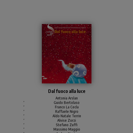
Il tema della quarta
Dal fuoco alla luce
edizione de «I colori del
Sacro» è: «Dal fuoco alla
Antonia Arslan
,
Guido Bertolaso
luce». Il volume,
,
Franco La Cecla
,
interamente illustrato,
Raffaele Nigro
,
raccoglie le illustrazioni
Aldo Natale Terrin
,
Alvise Zorzi
presenti in mostra,
,
Stefano Zuffi
,
arricchite da una scheda
Massimo Maggio
,