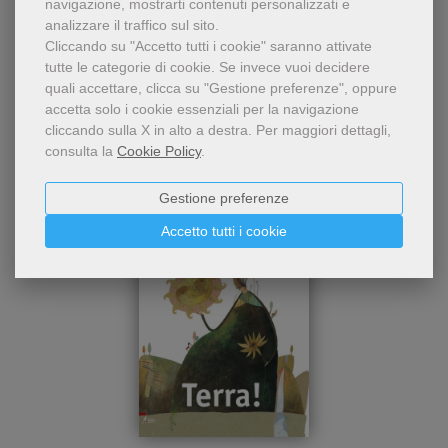
navigazione, mostrarti contenuti personalizzati e
analizzare il traffico sul sito.
Cliccando su "Accetto tutti i cookie" saranno attivate
tutte le categorie di cookie.
Se invece vuoi decidere
quali accettare, clicca su "Gestione preferenze", oppure
Chi ha visto questo prodotto
accetta solo i cookie essenziali per la navigazione
ha visto anche...
cliccando sulla X in alto a destra.
Per maggiori dettagli,
consulta la
Cookie Policy
.
Gestione preferenze
Accetto tutti i cookie
Il tema della quarta