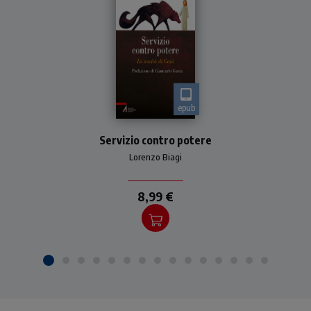
epub
Società e Chiesa messe a
Servizio contro potere
confronto con il messaggio
di Gesù alternativo alla
Lorenzo Biagi
logica del potere
8,99 €