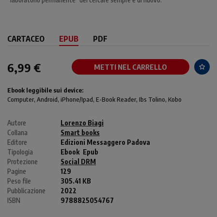
CARTACEO
EPUB
PDF
6,99 €
METTI NEL CARRELLO
Ebook leggibile sui device:
Computer
, Android,
iPhone/Ipad
, E-Book Reader, Ibs Tolino, Kobo
Autore
Lorenzo Biagi
Collana
Smart books
Editore
Edizioni Messaggero Padova
Tipologia
Ebook
Epub
Protezione
Social DRM
Pagine
129
Peso file
305.41 KB
Pubblicazione
2022
ISBN
9788825054767