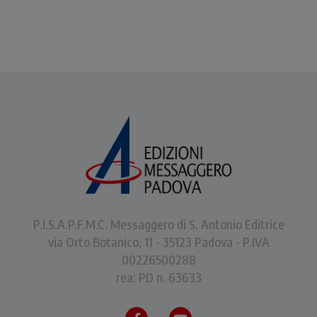
P.I.S.A.P.F.M.C. Messaggero di S. Antonio Editrice
via Orto Botanico, 11 - 35123 Padova - P.IVA
00226500288
rea: PD n. 63633