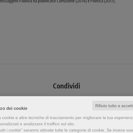
oni Messaggero Padova ha pubblicato Corruzione (2014) e Politica (2017).
Condividi
Rifiuto tutto e accet
zzo dei cookie
a cookie e altre tecniche di tracciamento per migliorare la tua esperien
nalizzati e analizzare il traffico sul sito.
a visto questo prodotto ha visto an
tti i cookie" saranno attivate tutte le categorie di cookie.
Se invece vuo