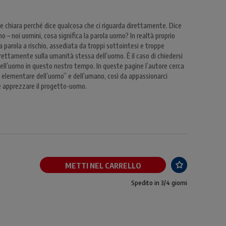
chiara perché dice qualcosa che ci riguarda direttamente. Dice
mo – noi uomini, cosa significa la parola uomo? In realtà proprio
una parola a rischio, assediata da troppi sottointesi e troppe
irettamente sulla umanità stessa dell’uomo. È il caso di chiedersi
dell’uomo in questo nostro tempo. In queste pagine l’autore cerca
a elementare dell’uomo” e dell’umano, così da appassionarci
e apprezzare il progetto-uomo.
METTI NEL CARRELLO
Spedito in 3/4 giorni