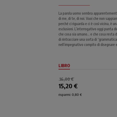
La parola uomo sembra apparentemente 
di me, di te, di noi. Vuoi che non sappia
perché ci riguarda e ci è così vicina, è 
esclusioni. L’interrogativo oggi punta d
che cosa sia umano... e che cosa resta 
di rintracciare una sorta di “grammatic
nell’impegnativo compito di disegnare 
LIBRO
16,00 €
15,20 €
risparmi: 0,80 €