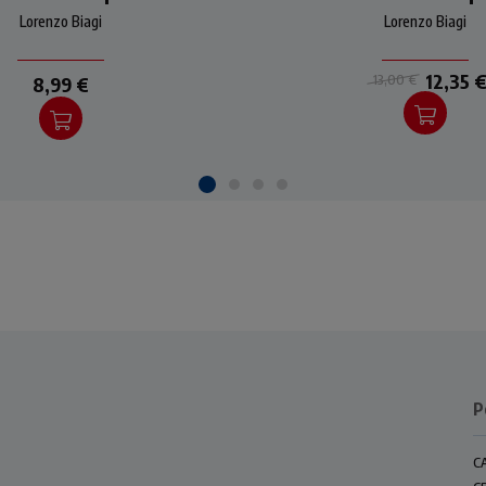
i Gesù alternativo alla
di Gesù alternativo al
Lorenzo Biagi
Lorenzo Biagi
logica del potere
logica del potere.
12,35 
13,00 €
8,99 €
P
C