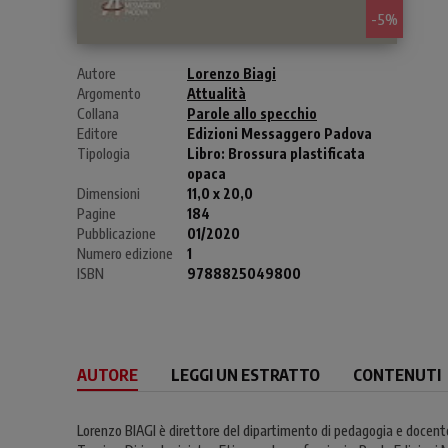
- 5%
Autore
Lorenzo Biagi
Argomento
Attualità
Collana
Parole allo specchio
Editore
Edizioni Messaggero Padova
Tipologia
Libro:
Brossura plastificata
opaca
Dimensioni
11,0 x 20,0
Pagine
184
Pubblicazione
01/2020
Numero edizione
1
ISBN
9788825049800
AUTORE
LEGGI UN ESTRATTO
CONTENUTI
Lorenzo BIAGI è direttore del dipartimento di pedagogia e docente di