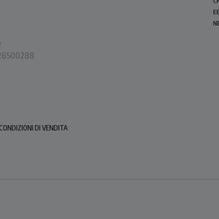
C
E
N
e
0226500288
CONDIZIONI DI VENDITA