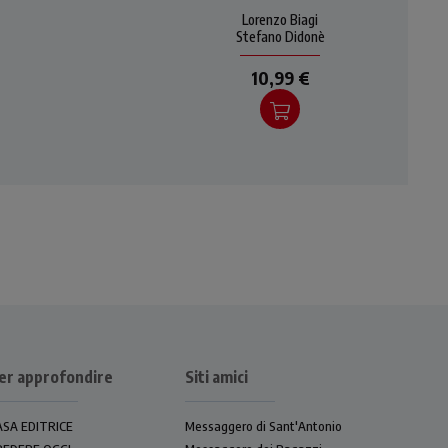
la
viene esplorata dal punto di
Lorenzo Biagi
vista filosofico e dal punto
Stefano Didonè
di vista teo
€
10,99 €
er approfondire
Siti amici
ASA EDITRICE
Messaggero di Sant'Antonio