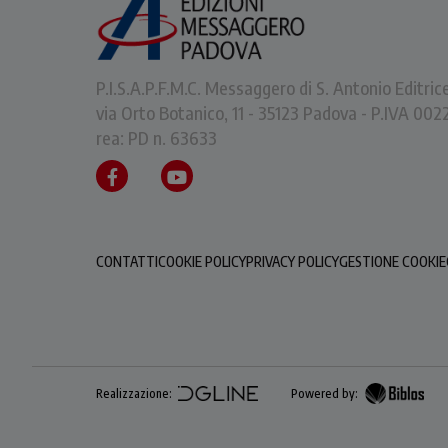
P.I.S.A.P.F.M.C. Messaggero di S. Antonio Editric
via Orto Botanico, 11 - 35123 Padova - P.IVA 0
rea: PD n. 63633
CONTATTI
COOKIE POLICY
PRIVACY POLICY
GESTIONE COOKIE
Realizzazione:
Powered by: