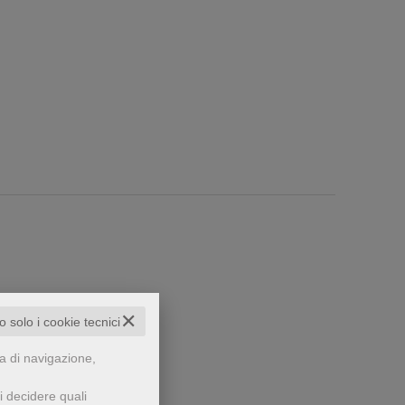
✕
to solo i cookie tecnici
za di navigazione,
che...
i decidere quali