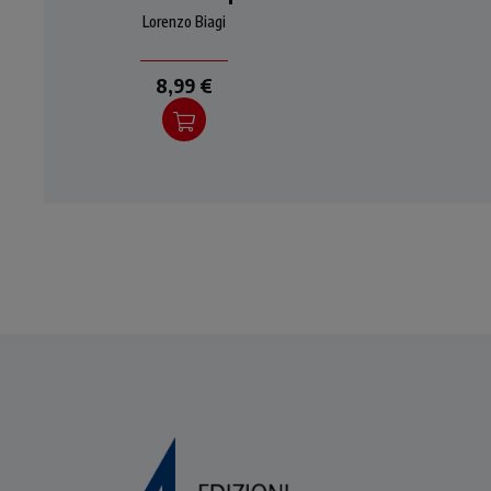
di Gesù alternativo alla
d
Lorenzo Biagi
logica del potere
8,99 €