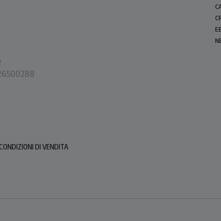
C
C
E
N
e
0226500288
CONDIZIONI DI VENDITA