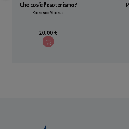
Che cos'è l'esoterismo?
dell'esoterismo occidentale
inda
P
in relazione al cristianesimo,
Un a
Kocku von Stuckrad
alla cultura greca e al
le
mondo giudaico.
so
fat
20,00 €
ne