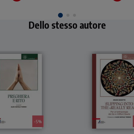
Questo volume corred
da un ricco apparato 
planimetrie, sezioni e 
illustra il contributo
Dello stesso autore
personale e creativo 
Erode nei suoi progett
- 5%
'attenta e dettagliata
Il presente studio esa