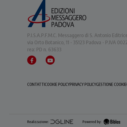
P.I.S.A.P.F.M.C. Messaggero di S. Antonio Editric
via Orto Botanico, 11 - 35123 Padova - P.IVA 0
rea: PD n. 63633
CONTATTI
COOKIE POLICY
PRIVACY POLICY
GESTIONE COOKIE
Realizzazione:
Powered by: