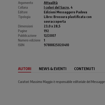
Argomento
Attualità
Collana
I colori del Sacro
, 4
Editore
Edizioni Messaggero Padova
Tipologia
Libro:
Brossura plastificata con
sovraccoperta
Dimensioni
23,0 x 28,5
Pagine
192
Pubblicazione
12/2007
Numero edizione
1
ISBN
9788825020410
AUTORI
NEWS & EVENTI
CONTENUTI
Curatori: Massimo Maggio è responsabile editoriale del Messagger