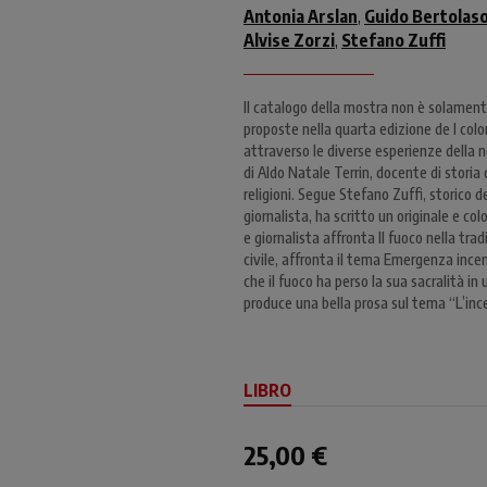
Antonia Arslan
Guido Bertolas
,
Alvise Zorzi
Stefano Zuffi
,
Il catalogo della mostra non è solamente
proposte nella quarta edizione de I col
attraverso le diverse esperienze della n
di Aldo Natale Terrin, docente di storia d
religioni. Segue Stefano Zuffi, storico del
giornalista, ha scritto un originale e col
e giornalista affronta Il fuoco nella tr
civile, affronta il tema Emergenza incen
che il fuoco ha perso la sua sacralità in
produce una bella prosa sul tema “L’ince
LIBRO
25,00 €