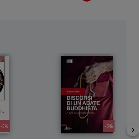
ato
di
foto
di
i.
- 5%
- 5%
mina
Una sintesi breve e