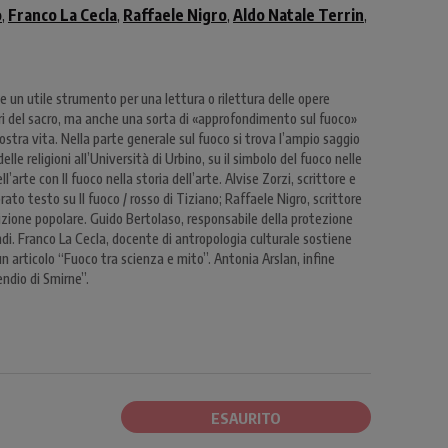
o
Franco La Cecla
Raffaele Nigro
Aldo Natale Terrin
,
,
,
,
 un utile strumento per una lettura o rilettura delle opere
ori del sacro, ma anche una sorta di «approfondimento sul fuoco»
ostra vita. Nella parte generale sul fuoco si trova l’ampio saggio
elle religioni all’Università di Urbino, su il simbolo del fuoco nelle
l’arte con Il fuoco nella storia dell’arte. Alvise Zorzi, scrittore e
orato testo su Il fuoco / rosso di Tiziano; Raffaele Nigro, scrittore
adizione popolare. Guido Bertolaso, responsabile della protezione
di. Franco La Cecla, docente di antropologia culturale sostiene
 un articolo “Fuoco tra scienza e mito”. Antonia Arslan, infine
ndio di Smirne”.
ESAURITO