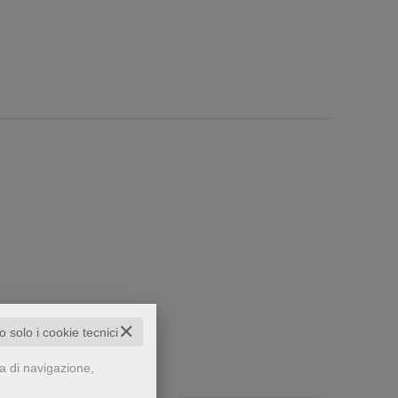
che...
✕
to solo i cookie tecnici
za di navigazione,