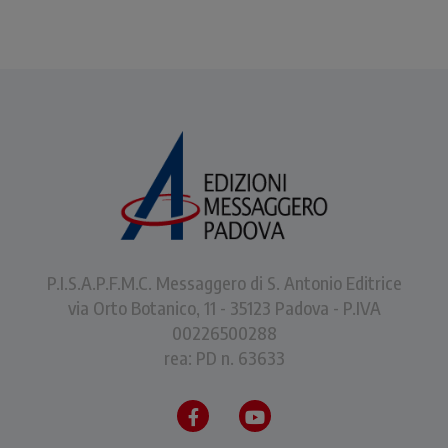
P.I.S.A.P.F.M.C. Messaggero di S. Antonio Editrice
via Orto Botanico, 11 - 35123 Padova - P.IVA
00226500288
rea: PD n. 63633