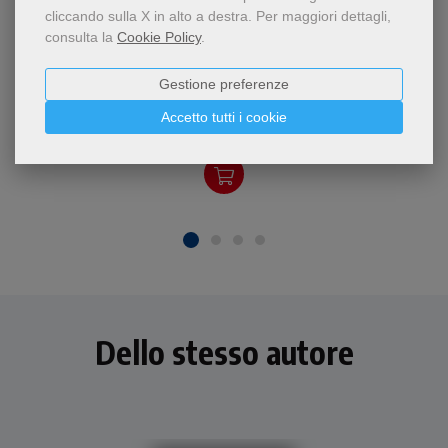
cliccando sulla X in alto a destra.
Per maggiori dettagli,
- 5%
consulta la
Cookie Policy
.
Un libro che, unendo a un
testo profondo la magia di
Sorella Chiara
Gestione preferenze
illustrazioni evocative,
Alberto Benevelli
affascinerà adulti e ragazzi,
Accetto tutti i cookie
raccontando la storia di
15,20 €
16,00 €
sorella Chiara.
Dello stesso autore