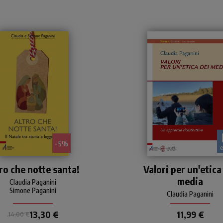
- 5%
tta la verità sulla nascita
Negli ultimi anni fare
ro che notte santa!
Valori per un'etica
più famosa della storia
riferimento all’applicazio
media
ell'umanità: asino e bue,
di un’etica dei media è u
Claudia Paganini
stella cometa, stalla e
Simone Paganini
luogo comune che
Claudia Paganini
angiatoia, i tre re magi...
raramente viene messo 
om'è andata veramente?
discu
13,30 €
11,99 €
14,00 €