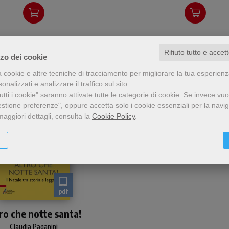
Rifiuto tutto e accet
zzo dei cookie
a cookie e altre tecniche di tracciamento per migliorare la tua esperien
nalizzati e analizzare il traffico sul sito.
tti i cookie" saranno attivate tutte le categorie di cookie.
Se invece vuo
estione preferenze", oppure accetta solo i cookie essenziali per la navi
maggiori dettagli, consulta la
Cookie Policy
.
pdf
tta la verità sulla nascita
ro che notte santa!
più famosa della storia
ell’umanità! Il Natale è la
Claudia Paganini