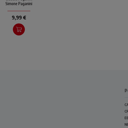
festa più amata non solo
Simone Paganini
dai bambini
9,99 €
P
C
C
E
N