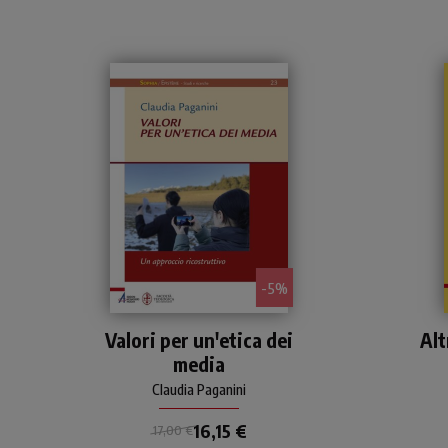
- 5%
Studio sui valori e i criteri
Tu
Valori per un'etica dei
Alt
che regolano la
media
comunicazione e i media.
d
Claudia Paganini
m
C
16,15 €
17,00 €