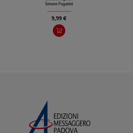
festa più amata non solo
Simone Paganini
dai bambini
9,99 €