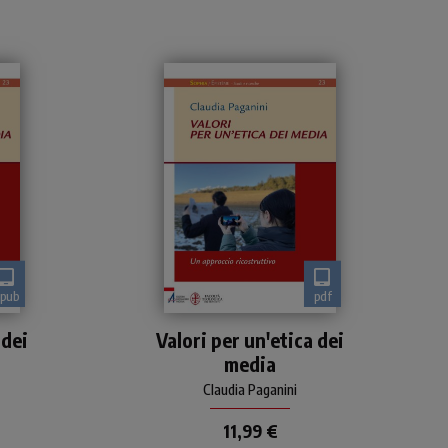
epub
pdf
Negli ultimi anni fare
 dei
Valori per un'etica dei
ne
riferimento all’applicazione
media
n
di un’etica dei media è un
luogo comune che
Claudia Paganini
in
raramente viene messo in
discu
11,99 €