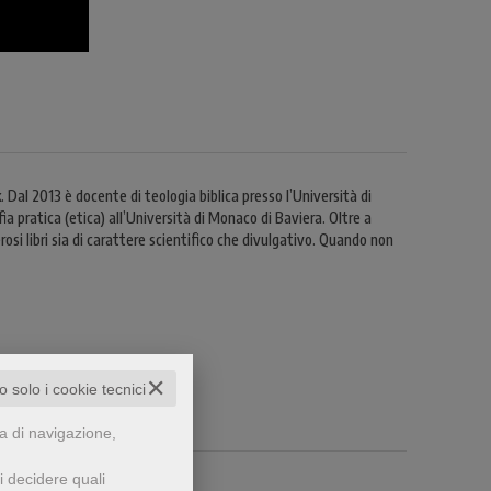
Dal 2013 è docente di teologia biblica presso l’Università di
a pratica (etica) all’Università di Monaco di Baviera. Oltre a
osi libri sia di carattere scientifico che divulgativo. Quando non
✕
to solo i cookie tecnici
za di navigazione,
i decidere quali