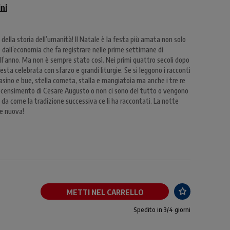
ni
 della storia dell’umanità! Il Natale è la festa più amata non solo
 dall’economia che fa registrare nelle prime settimane di
ll’anno. Ma non è sempre stato così. Nei primi quattro secoli dopo
esta celebrata con sfarzo e grandi liturgie. Se si leggono i racconti
e asino e bue, stella cometa, stalla e mangiatoia ma anche i tre re
so censimento di Cesare Augusto o non ci sono del tutto o vengono
 da come la tradizione successiva ce li ha raccontati. La notte
e nuova!
METTI NEL CARRELLO
Spedito in 3/4 giorni