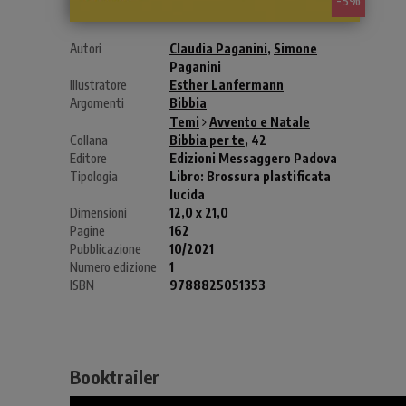
Autori
Claudia Paganini
,
Simone
Paganini
Illustratore
Esther Lanfermann
Argomenti
Bibbia
Temi
Avvento e Natale
Collana
Bibbia per te
, 42
Editore
Edizioni Messaggero Padova
Tipologia
Libro:
Brossura plastificata
lucida
Dimensioni
12,0 x 21,0
Pagine
162
Pubblicazione
10/2021
Numero edizione
1
ISBN
9788825051353
Booktrailer