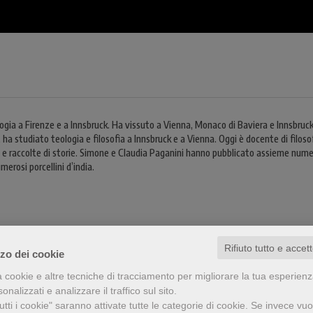
ia a Firenze e a Innsbruck. Ha vissuto a Vienna, Monaco di Baviera e Innsbruck. 
a studiato teologia e filosofia a Innsbruck e a Vienna. Oggi è docente di filosofi
zi e raccolte di storie. Simone e Claudia Paganini hanno pubblicato assieme numer
merosi porcellini d’india.
Rifiuto tutto e accet
zzo dei cookie
a cookie e altre tecniche di tracciamento per migliorare la tua esperien
nalizzati e analizzare il traffico sul sito.
tti i cookie" saranno attivate tutte le categorie di cookie.
Se invece vuo