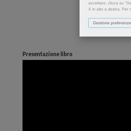
accettare, clicca su "G
X in alto a destra.
Per 
Gestione preferenze
Presentazione libro