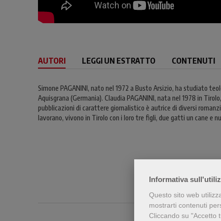
AUTORI
LEGGI UN ESTRATTO
CONTENUTI
Simone PAGANINI, nato nel 1972 a Busto Arsizio, ha studiato teolog
Aquisgrana (Germania). Claudia PAGANINI, nata nel 1978 in Tirolo, h
pubblicazioni di carattere giornalistico è autrice di diversi roman
lavorano, vivono in Tirolo con i loro tre figli, due gatti un cane e nu
Informativa sull'utili
Questo sito web utilizz
mostrarti contenuti perso
Cliccando su "Accetto tu