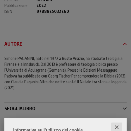
Pubblicazione
2022
ISBN
9788825032260
AUTORE
Simone PAGANINI, nato nel 1972 a Busto Arsizio, ha studiato teologia a
Firenze e a Innsbruck. Dal 2013 è professore di teologia biblica presso
l’Università di Aquisgrana (Germania). Presso le Edizioni Messaggero
Padova ha pubblicato con Georg Fischer Per comprendere la Bibbia (2013),
con Claudia Paganini Altro che notte santa! Il Natale tra storia e leggenda
(2021).
SFOGLIALIBRO
✕
Informativa sull'utilizzo dei cookie