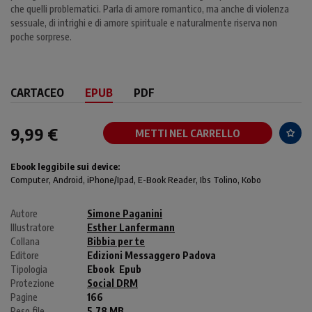
che quelli problematici. Parla di amore romantico, ma anche di violenza
sessuale, di intrighi e di amore spirituale e naturalmente riserva non
poche sorprese.
CARTACEO
EPUB
PDF
9,99 €
METTI NEL CARRELLO
Ebook leggibile sui device:
Computer
, Android,
iPhone/Ipad
, E-Book Reader, Ibs Tolino, Kobo
Autore
Simone Paganini
Illustratore
Esther Lanfermann
Collana
Bibbia per te
Editore
Edizioni Messaggero Padova
Tipologia
Ebook
Epub
Protezione
Social DRM
Pagine
166
Peso file
5.78 MB