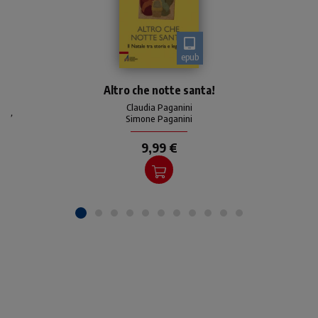
epub
Tutta la verità sulla nascita
Altro che notte santa!
più famosa della storia
dell’umanità! Il Natale è la
Claudia Paganini
,
festa più amata non solo
Simone Paganini
dai bambini
9,99 €