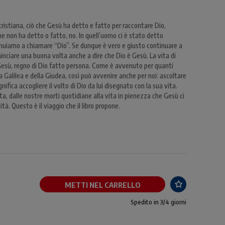
ristiana, ciò che Gesù ha detto e fatto per raccontare Dio,
che non ha detto o fatto, no. In quell’uomo ci è stato detto
tinuiamo a chiamare “Dio”. Se dunque è vero e giusto continuare a
ciare una buona volta anche a dire che Dio è Gesù. La vita di
i Gesù, regno di Dio fatto persona. Come è avvenuto per quanti
 Galilea e della Giudea, così può avvenire anche per noi: ascoltare
gnifica accogliere il volto di Dio da lui disegnato con la sua vita.
ta, dalle nostre morti quotidiane alla vita in pienezza che Gesù ci
à. Questo è il viaggio che il libro propone.
METTI NEL CARRELLO
Spedito in 3/4 giorni