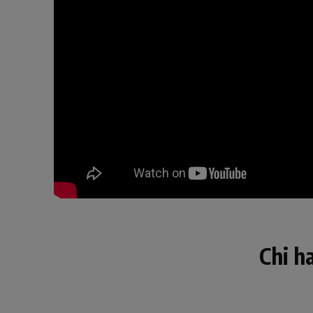
Chi h