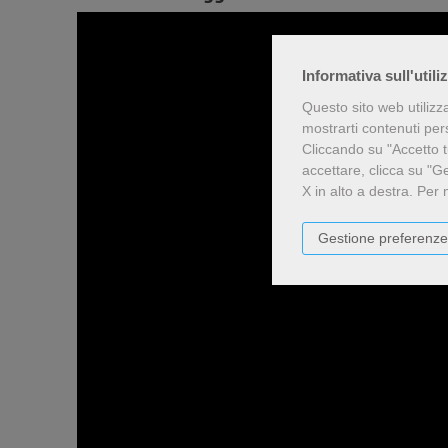
Informativa sull'utili
Questo sito web utilizz
mostrarti contenuti perso
Cliccando su "Accetto tu
accettare, clicca su "G
X in alto a destra.
Per 
Gestione preferenze