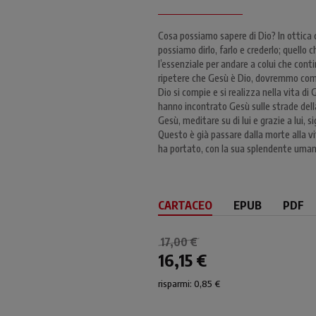
Cosa possiamo sapere di Dio? In ottica c
possiamo dirlo, farlo e crederlo; quello 
l’essenziale per andare a colui che con
ripetere che Gesù è Dio, dovremmo comin
Dio si compie e si realizza nella vita d
hanno incontrato Gesù sulle strade della
Gesù, meditare su di lui e grazie a lui, si
Questo è già passare dalla morte alla vi
ha portato, con la sua splendente umanit
CARTACEO
EPUB
PDF
17,00 €
16,15 €
risparmi: 0,85 €