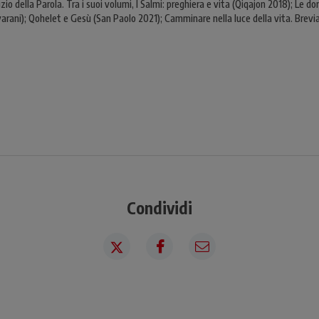
vizio della Parola. Tra i suoi volumi, I Salmi: preghiera e vita (Qiqajon 2018); L
varani); Qohelet e Gesù (San Paolo 2021); Camminare nella luce della vita. Brevia
Condividi