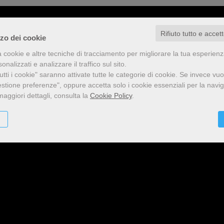
Rifiuto tutto e accet
zzo dei cookie
a cookie e altre tecniche di tracciamento per migliorare la tua esperien
nalizzati e analizzare il traffico sul sito.
tti i cookie" saranno attivate tutte le categorie di cookie.
Se invece vuo
estione preferenze", oppure accetta solo i cookie essenziali per la navi
maggiori dettagli, consulta la
Cookie Policy
.