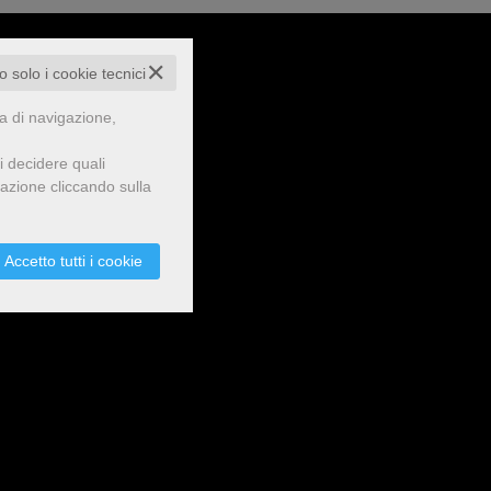
✕
to solo i cookie tecnici
za di navigazione,
i decidere quali
gazione cliccando sulla
Accetto tutti i cookie