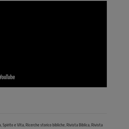
 Spirito e Vita, Ricerche storico bibliche, Rivista Biblica, Rivista