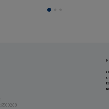
P
C
C
E
N
e
0226500288