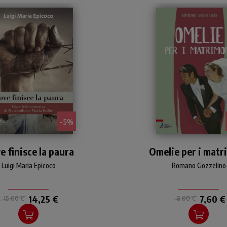
- 5%
Con uno sguardo
Una raccolta di venti o
e finisce la paura
esistenziale e
Omelie per i matr
preparate con riferime
ofondamente attuale,
alle letture dell'Antico 
Luigi Maria Epicoco
Romano Gozzelino
i Maria Epicoco racconta
Nuovo Testamento
a vita di Massimiliano
proposte dal Lezionario
Kolbe.
il Rito del matrimoni
14,25 €
7,60 €
15,00 €
8,00 €