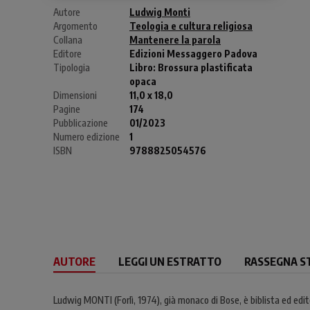
Autore
Ludwig Monti
Argomento
Teologia e cultura religiosa
Collana
Mantenere la parola
Editore
Edizioni Messaggero Padova
Tipologia
Libro:
Brossura plastificata
opaca
Dimensioni
11,0 x 18,0
Pagine
174
Pubblicazione
01/2023
Numero edizione
1
ISBN
9788825054576
AUTORE
LEGGI UN ESTRATTO
RASSEGNA S
Ludwig MONTI (Forlì, 1974), già monaco di Bose, è biblista ed editor. 