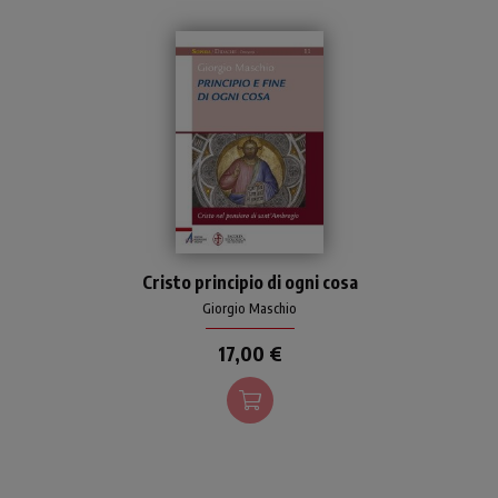
Una articolata introduzione
Cristo principio di ogni cosa
alla dottrina e alla
spiritualità di
Giorgio Maschio
sant'Ambrogio, una delle
17,00 €
figure più luminose della
storia della Chiesa.