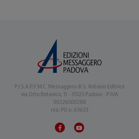
P.I.S.A.P.F.M.C. Messaggero di S. Antonio Editrice
via Orto Botanico, 11 - 35123 Padova - P.IVA
00226500288
rea: PD n. 63633