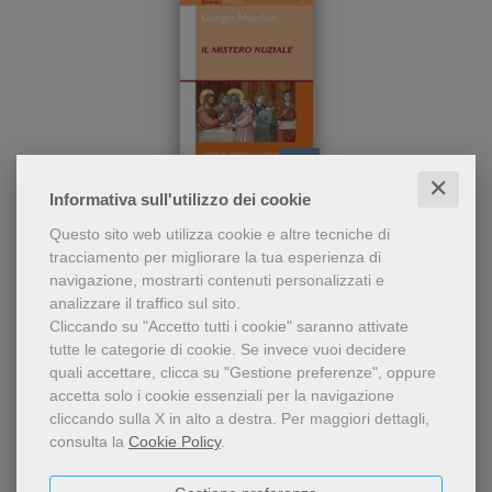
✕
epub
Informativa sull'utilizzo dei cookie
Tema del volume è un
Il mistero nuziale
Questo sito web utilizza cookie e altre tecniche di
elemento centrale della
tracciamento per migliorare la tua esperienza di
rivelazione cristiana: la
Giorgio Maschio
navigazione, mostrarti contenuti personalizzati e
creazione dell'uomo e della
10,99 €
analizzare il traffico sul sito.
donna a immagine di Dio e d
Cliccando su "Accetto tutti i cookie" saranno attivate
tutte le categorie di cookie.
Se invece vuoi decidere
quali accettare, clicca su "Gestione preferenze", oppure
accetta solo i cookie essenziali per la navigazione
cliccando sulla X in alto a destra.
Per maggiori dettagli,
consulta la
Cookie Policy
.