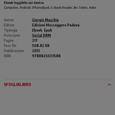
Ebook leggibile sui device:
Computer
, Android,
iPhone/Ipad
, E-Book Reader, Ibs Tolino, Kobo
Autore
Giorgio Maschio
Editore
Edizioni Messaggero Padova
Tipologia
Ebook
Epub
Protezione
Social DRM
Pagine
217
Peso file
508.82 KB
Pubblicazione
2013
ISBN
9788825033588
SFOGLIALIBRO