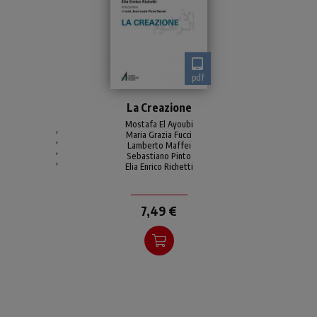
pdf
Perché «la creazione» (Gen
La Creazione
1,1-28)? Perché è un «punto
di incontro» su cui dialogare
Mostafa El Ayoubi
,
Maria Grazia Fucci
per imparare a «com-
,
Lamberto Maffei
,
prendersi», cristiani
Sebastiano Pinto
,
Elia Enrico Richetti
7,49 €