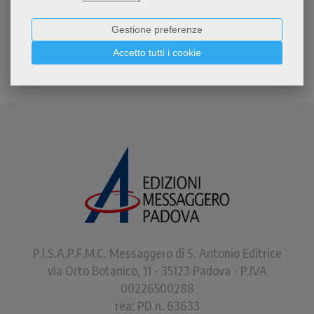
Gestione preferenze
Accetto tutti i cookie
P.I.S.A.P.F.M.C. Messaggero di S. Antonio Editrice
via Orto Botanico, 11 - 35123 Padova - P.IVA
00226500288
rea: PD n. 63633