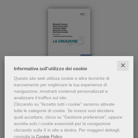
✕
pdf
Informativa sull'utilizzo dei cookie
Perché «la creazione» (Gen
La roccia che ci salva. Spunti di preghiera
Questo sito web utilizza cookie e altre tecniche di
1,1-28)? Perché è un «punto
per chi ama la montagna
tracciamento per migliorare la tua esperienza di
di incontro» su cui dialogare
navigazione, mostrarti contenuti personalizzati e
per imparare a «com-
Mostafa El Ayoubi
,
Maria Grazia Fucci
analizzare il traffico sul sito.
prendersi», cristiani
,
Lamberto Maffei
,
Cliccando su "Accetto tutti i cookie" saranno attivate
Sebastiano Pinto
,
tutte le categorie di cookie.
Se invece vuoi decidere
Elia Enrico Richetti
quali accettare, clicca su "Gestione preferenze", oppure
7,49 €
accetta solo i cookie essenziali per la navigazione
cliccando sulla X in alto a destra.
Per maggiori dettagli,
consulta la
Cookie Policy
.