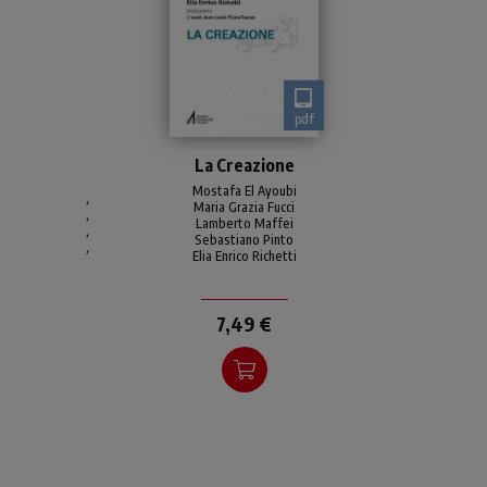
pdf
Perché «la creazione» (Gen
La Creazione
1,1-28)? Perché è un «punto
di incontro» su cui dialogare
Mostafa El Ayoubi
,
Maria Grazia Fucci
per imparare a «com-
,
Lamberto Maffei
,
prendersi», cristiani
Sebastiano Pinto
,
Elia Enrico Richetti
7,49 €