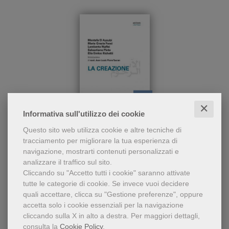
✕
pdf
Informativa sull'utilizzo dei cookie
Perché «la creazione» (Gen
La roccia che ci salva. Spunti di preghiera
Questo sito web utilizza cookie e altre tecniche di
1,1-28)? Perché è un «punto
per chi ama la montagna
tracciamento per migliorare la tua esperienza di
di incontro» su cui dialogare
navigazione, mostrarti contenuti personalizzati e
per imparare a «com-
Mostafa El Ayoubi
,
Maria Grazia Fucci
analizzare il traffico sul sito.
prendersi», cristiani
,
Lamberto Maffei
,
Cliccando su "Accetto tutti i cookie" saranno attivate
Sebastiano Pinto
,
tutte le categorie di cookie.
Se invece vuoi decidere
Elia Enrico Richetti
quali accettare, clicca su "Gestione preferenze", oppure
7,49 €
accetta solo i cookie essenziali per la navigazione
cliccando sulla X in alto a destra.
Per maggiori dettagli,
consulta la
Cookie Policy
.