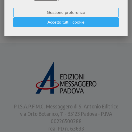
Gestione preferenze
Accetto tutti i cookie
P.I.S.A.P.F.M.C. Messaggero di S. Antonio Editrice
via Orto Botanico, 11 - 35123 Padova - P.IVA
00226500288
rea: PD n. 63633