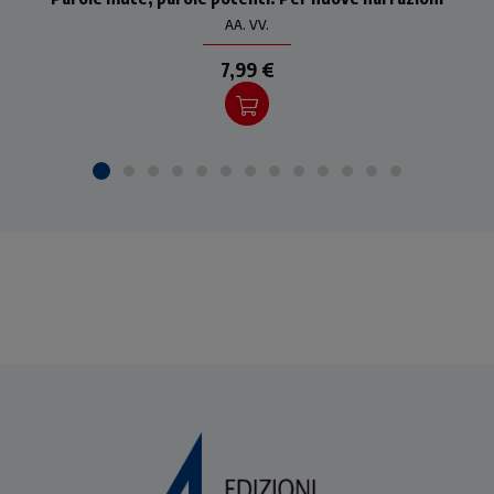
morta”
AA. VV.
7,99 €