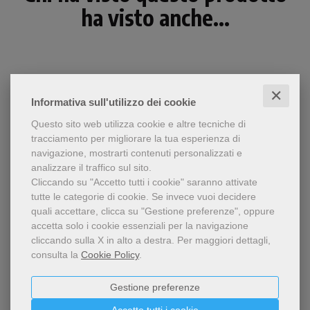
ha visto anche...
✕
Informativa sull'utilizzo dei cookie
Questo sito web utilizza cookie e altre tecniche di
tracciamento per migliorare la tua esperienza di
navigazione, mostrarti contenuti personalizzati e
analizzare il traffico sul sito.
Cliccando su "Accetto tutti i cookie" saranno attivate
tutte le categorie di cookie.
Se invece vuoi decidere
quali accettare, clicca su "Gestione preferenze", oppure
accetta solo i cookie essenziali per la navigazione
Una riflessione
cliccando sulla X in alto a destra.
Per maggiori dettagli,
Dite agli smarriti di cuore
sull'evangelizzazione in
consulta la
Cookie Policy
.
Italia, che diventa a sua
Palmarita Guida
volta annuncio di Cristo e
accompagnamento
16,00 €
Gestione preferenze
personale per chi ha