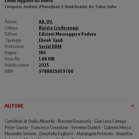
Ebook leggibile sui device:
Computer
, Android,
iPhone/Ipad
, E-Book Reader, Ibs Tolino, Kobo
Autore
AA. VV.
Collana
Rivista Credereoggi
Editore
Edizioni Messaggero Padova
Tipologia
Ebook
Epub
Protezione
Social DRM
Pagine
180
Peso file
1.88 MB
Pubblicazione
2025
ISBN
9788825059700
AUTORE
Contributi di: Duilio Albarello - Buccioni Emanuela - Gian Luca Carrega -
Peter Ciaccio - Francesco Cosentino - Severino Dianich - Gabriele Mecca -
Morandini Simone - Donatella Pagliacci - Mariangela Petricola - Brunetto