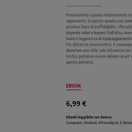
Provvisorietà è parola relativamente re
rappresenta. In questo quadro può venire
pessima fama di inaffidabilità, «filosof
disperde valori e legami. Dall'altra, inv
nuovi e leggerezza di equipaggiamento, 
Per abitare la provvisorietà, è comunq
diventare uno stile: solo attraverso un 
mistici, potranno essere almeno un po' cr
questo percorso.
EBOOK
6,99 €
Ebook leggibile sui device:
Computer
, Android,
iPhone/Ipad
, E-Book