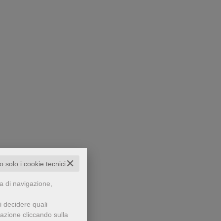
✕
to solo i cookie tecnici
za di navigazione,
i decidere quali
gazione cliccando sulla