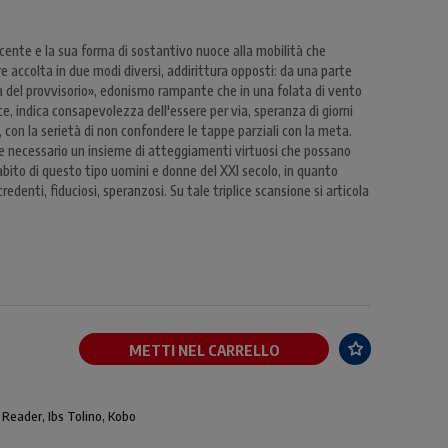
cente e la sua forma di sostantivo nuoce alla mobilità che
 accolta in due modi diversi, addirittura opposti: da una parte
ia del provvisorio», edonismo rampante che in una folata di vento
ece, indica consapevolezza dell'essere per via, speranza di giorni
con la serietà di non confondere le tappe parziali con la meta.
ue necessario un insieme di atteggiamenti virtuosi che possano
abito di questo tipo uomini e donne del XXI secolo, in quanto
edenti, fiduciosi, speranzosi. Su tale triplice scansione si articola
METTI NEL CARRELLO
 Reader, Ibs Tolino, Kobo