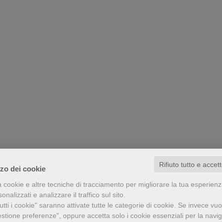
Rifiuto tutto e accet
zzo dei cookie
a cookie e altre tecniche di tracciamento per migliorare la tua esperien
nalizzati e analizzare il traffico sul sito.
tti i cookie" saranno attivate tutte le categorie di cookie.
Se invece vuo
estione preferenze", oppure accetta solo i cookie essenziali per la navi